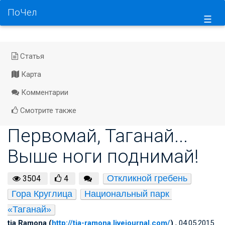
ПоЧел
☰
Статья
Карта
Комментарии
Смотрите также
Первомай, Таганай...
Выше ноги поднимай!
Откликной гребень
3504
4
Гора Круглица
Национальный парк 
«Таганай»
tia Ramona (
http://tia-ramona.livejournal.com/
)
, 04.05.2015