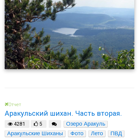
Отчет
Аракульский шихан. Часть вторая.
Озеро Аракуль
4281
5
Аракульские Шиханы
Фото
Лето
ПВД