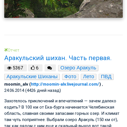
Отчет
Аракульский шихан. Часть первая.
Озеро Аракуль
5367
6
Аракульские Шиханы
Фото
Лето
ПВД
moomin_alv (
http://moomin-alv.livejournal.com/
)
,
24.06.2014 (4426 дней назад)
Захотелось приключений и впечатлений — зачем далеко
ездить? В 100 км от Ека-бурга начинается Челябинская
область, славная своими запасами горных озер. И климат
там чуть поприятнее. Выбрали озеро Аракуль (150 км от),
так как рядом с ним еще и скальный выход вот такой