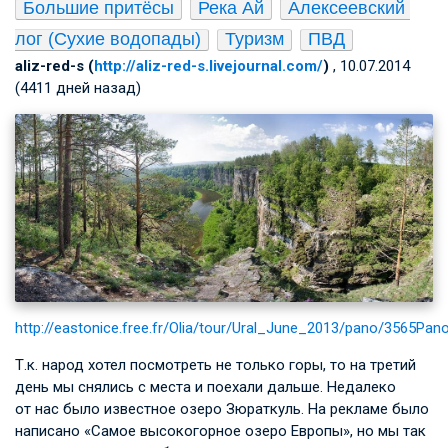
Большие притёсы
Река Ай
Алексеевский 
лог (Сухие водопады)
Туризм
ПВД
aliz-red-s (
http://aliz-red-s.livejournal.com/
)
, 10.07.2014
(4411 дней назад)
http://eastonice.free.fr/Olia/tour/Ural_June_2013/pano/3565Pan
Т.к. народ хотел посмотреть не только горы, то на третий
день мы снялись с места и поехали дальше. Недалеко
от нас было известное озеро Зюраткуль. На рекламе было
написано «Самое высокогорное озеро Европы», но мы так