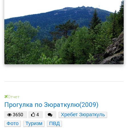
Отчет
Прогулка по Зюраткулю(2009)
Хребет Зюраткуль
3650
4
Фото
Туризм
ПВД