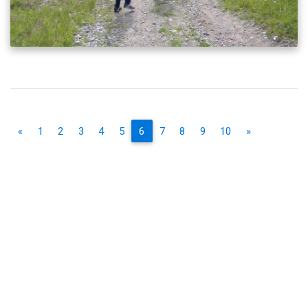
«
1
2
3
4
5
6
7
8
9
10
»