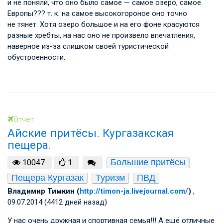
и не поняли, что оно было самое — самое озеро, самое
Европы??? т. к. на самое высокогороное оно точно
не тянет. Хотя озеро большое и на его фоне красуются
разные хребты, на нас оно не произвело впечатления,
наверное из-за слишком своей туристической
обустроенности.
Отчет
Айские притёсы. Кургазакская
пещера.
Большие притёсы
10047
1
Пещера Кургазак
Туризм
ПВД
Владимир Тимкин (
http://timon-ja.livejournal.com/
)
,
09.07.2014 (4412 дней назад)
У нас очень дружная и спортивная семья!!! А ещё отличные