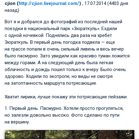
cjion (
http://cjion.livejournal.com/
)
, 17.07.2014 (4403 дня
назад)
Вот я и добрался до фотографий из последней нашей
поездки в национальный парк «Зюраткуль». Ездили
с одной ночевкой. Поднялись два раза на хребет
Зюраткуль. В первый день погодка подвела — еще
на трассе попали в очень сильный ливень и весь вечер
было пасмурно. Зато увидили как красиво туман ложится
между горами. А на следующий день была легкая
облачность и дождь пошел только к вчеру. Было очень
здорово. Ходили по экотропе, но виды не смотря
на затоптанность маршрута потрясающие.
Хватит лирики, лучше покажу эти потрясающие пейзажи.
1. Первый день. Пасмурно. Хотели просто прогуляться,
но залезли довольно высоко. Фото сделано по пути
на вершину.