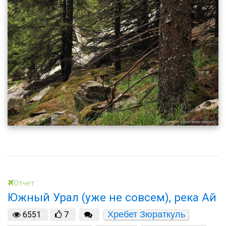
Отчет
Южный Урал (уже не совсем), река Ай
Хребет Зюраткуль
6551
7