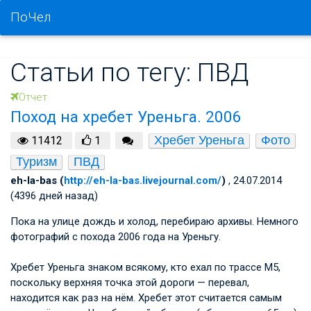
ПоЧел
Статьи по тегу: ПВД
Отчет
Поход на хребет Уреньга. 2006
Хребет Уреньга
Фото
11412
1
Туризм
ПВД
eh-la-bas (
http://eh-la-bas.livejournal.com/
)
, 24.07.2014
(4396 дней назад)
Пока на улице дождь и холод, перебираю архивы. Немного
фотографий с похода 2006 года на Уреньгу.
Хребет Уреньга знаком всякому, кто ехал по трассе М5,
поскольку верхняя точка этой дороги — перевал,
находится как раз на нём. Хребет этот считается самым