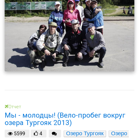
Отчет
Мы - молодцы! (Вело-пробег вокруг
озера Тургояк 2013)
Озеро Тургояк
Озеро 
5599
4