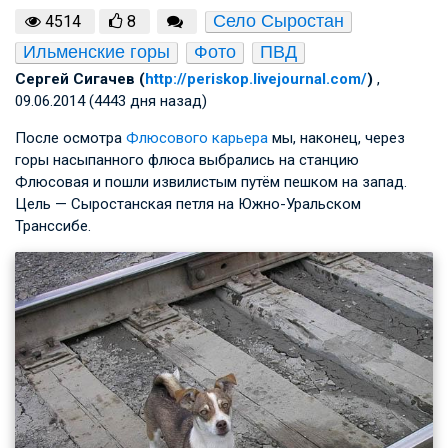
Село Сыростан
4514
8
Ильменские горы
Фото
ПВД
Cергей Сигачев (
http://periskop.livejournal.com/
)
,
09.06.2014 (4443 дня назад)
После осмотра
Флюсового карьера
мы, наконец, через
горы насыпанного флюса выбрались на станцию
Флюсовая и пошли извилистым путём пешком на запад.
Цель — Сыростанская петля на Южно-Уральском
Транссибе.