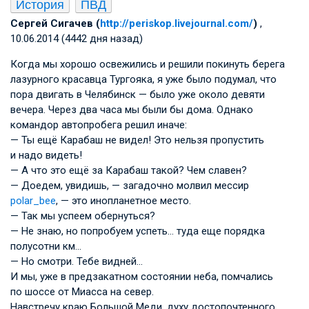
История
ПВД
Cергей Сигачев (
http://periskop.livejournal.com/
)
,
10.06.2014 (4442 дня назад)
Когда мы хорошо освежились и решили покинуть берега
лазурного красавца Тургояка, я уже было подумал, что
пора двигать в Челябинск — было уже около девяти
вечера. Через два часа мы были бы дома. Однако
командор автопробега решил иначе:
— Ты ещё Карабаш не видел! Это нельзя пропустить
и надо видеть!
— А что это ещё за Карабаш такой? Чем славен?
— Доедем, увидишь, — загадочно молвил мессир
polar_bee
, — это инопланетное место.
— Так мы успеем обернуться?
— Не знаю, но попробуем успеть… туда еще порядка
полусотни км…
— Но смотри. Тебе видней…
И мы, уже в предзакатном состоянии неба, помчались
по шоссе от Миасса на север.
Навстречу краю Большой Меди, духу достопочтенного