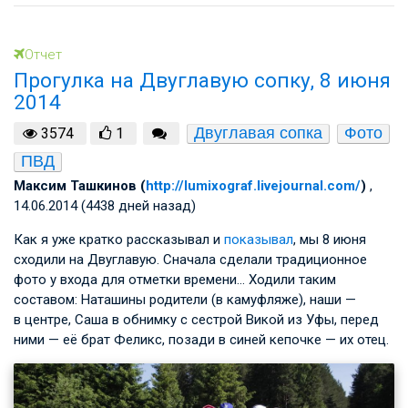
Отчет
Прогулка на Двуглавую сопку, 8 июня
2014
Двуглавая сопка
Фото
3574
1
ПВД
Максим Ташкинов (
http://lumixograf.livejournal.com/
)
,
14.06.2014 (4438 дней назад)
Как я уже кратко рассказывал и
показывал
, мы 8 июня
сходили на Двуглавую. Сначала сделали традиционное
фото у входа для отметки времени… Ходили таким
составом: Наташины родители (в камуфляже), наши —
в центре, Саша в обнимку с сестрой Викой из Уфы, перед
ними — её брат Феликс, позади в синей кепочке — их отец.