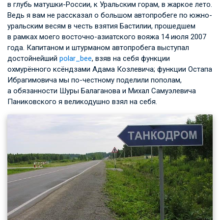
в глубь матушки-России, к Уральским горам, в жаркое лето.
Ведь я вам не рассказал о большом автопробеге по южно-
уральским весям в честь взятия Бастилии, прошедшем
в рамках моего восточно-азиатского вояжа 14 июля 2007
года. Капитаном и штурманом автопробега выступал
достойнейший
polar_bee
, взяв на себя функции
охмурённого ксёндзами Адама Козлевича; функции Остапа
Ибрагимовича мы по-честному поделили пополам,
а обязанности Шуры Балаганова и Михал Самуэлевича
Паниковского я великодушно взял на себя.