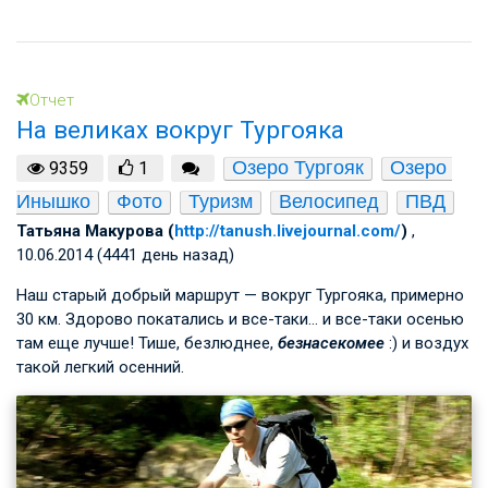
Отчет
На великах вокруг Тургояка
Озеро Тургояк
Озеро 
9359
1
Инышко
Фото
Туризм
Велосипед
ПВД
Татьяна Макурова (
http://tanush.livejournal.com/
)
,
10.06.2014 (4441 день назад)
Наш старый добрый маршрут — вокруг Тургояка, примерно
30 км. Здорово покатались и все-таки… и все-таки осенью
там еще лучше! Тише, безлюднее,
безнасекомее
:) и воздух
такой легкий осенний.