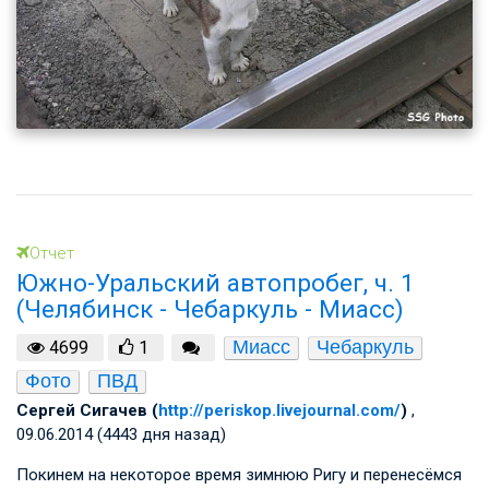
Отчет
Южно-Уральский автопробег, ч. 1
(Челябинск - Чебаркуль - Миасс)
Миасс
Чебаркуль
4699
1
Фото
ПВД
Cергей Сигачев (
http://periskop.livejournal.com/
)
,
09.06.2014 (4443 дня назад)
Покинем на некоторое время зимнюю Ригу и перенесёмся