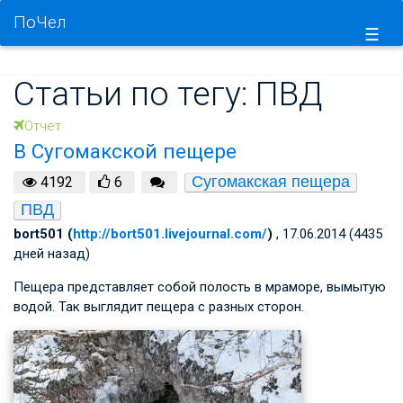
ПоЧел
☰
Статьи по тегу: ПВД
Отчет
В Сугомакской пещере
Сугомакская пещера
4192
6
ПВД
bort501 (
http://bort501.livejournal.com/
)
, 17.06.2014 (4435
дней назад)
Пещера представляет собой полость в мраморе, вымытую
водой. Так выглядит пещера с разных сторон.