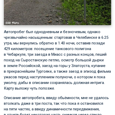
Автопробег был однодневным и безночевым, однако
чрезвычайно насыщенным: стартовав в Челябинске в 6.25
утра, мы вернулись обратно в 1.40 ночи, оставив позади
429 километров: посещение танкового полигона
в Чебаркуле, три заезда в Миасс с разных концов, пеший
поход на Сыростанскую петлю, осмотр большой дырки
в земле Российской, заезд на горы у Златоуста, купание
в прекраснейшем Тургояке, а также заезд в эпизод фильма
ужасов перед наступлением полуночи, о котором я пока
умолчу, дабы в описании сохранялась должная интрига.
Карту выложу чуть попозже.
Описание автопробега, ввиду обьёмности, мне не удалось
втолкать даже в три поста, так что пока я остановился
на пяти частях, а ввиду динамичности передвижения,
в отчете будет некоторая часть снимков через стекло.