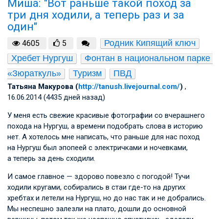
Миша: "Вот раньше такой поход за
три дня ходили, а теперь раз и за
один"
Родник Кипящий ключ
4605
5
Хребет Нургуш
Фонтан в национальном парке 
«Зюраткуль»
Туризм
ПВД
Татьяна Макурова (
http://tanush.livejournal.com/
)
,
16.06.2014 (4435 дней назад)
У меня есть свежие красивые фотографии со вчерашнего
похода на Нургуш, а времени подобрать слова в историю
нет. А хотелось мне написать, что раньше для нас поход
на Нургуш был эпопеей с электричками и ночевками,
а теперь за день сходили.
И самое главное — здорово повезло с погодой! Тучи
ходили кругами, собирались в стаи где-то на других
хребтах и летели на Нургуш, но до нас так и не добрались.
Мы неспешно залезли на плато, дошли до основной