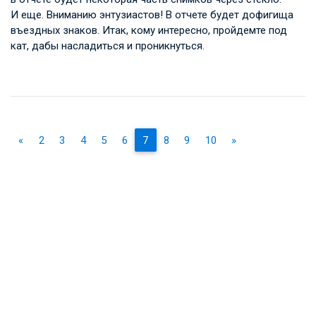
И еще. Вниманию энтузиастов! В отчете будет дофигища
въездных знаков. Итак, кому интересно, пройдемте под
кат, дабы насладиться и проникнуться.
«
2
3
4
5
6
7
8
9
10
»