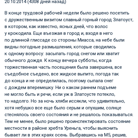
20.10.2014 (4308 дней назад)
В конце трудовой рабочей недели было решено посетить
с дружественным визитом славный горный город Златоуст,
в котором, как известно, ясных дней, что волос
у крокодила. Еще въезжая в город и, входя в него
по длинной глиссаде со стороны Миасса, на небе были
видны погодные размышления, которые сводились
к одному вопросу: засыпать город снегом или хватит
обычного дождя. К концу вечера субботы, когда
торжественная часть посещения была завершена, все
съедобное съедено, все жидкое выпито, погода так
до конца и не определилась, поэтому сыпала снег
с дождем вперемешку. Ни о каком раннем подъеме
не могло быть и речи, если уж в Златоусте потекло,
то надолго. Но за ночь хляби иссякли, что удивительно,
хотя небушко все еще было серым и опухшим, солнце
стеснялось своего состояния и не решалось показываться.
Тем не менее, было решено проинспектировать состояние
местности в районе хребта Уреньга, чтобы выяснить
бывает ли в этих краях осень. Выбравшись на М5, решив,