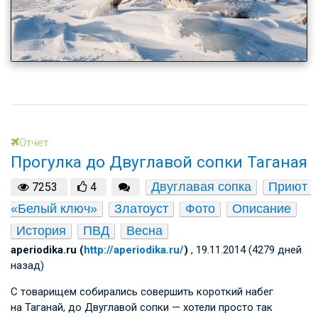
Отчет
Прогулка до Двуглавой сопки Таганая
Двуглавая сопка
Приют 
7253
4
«Белый ключ»
Златоуст
Фото
Описание
История
ПВД
Весна
aperiodika.ru (
http://aperiodika.ru/
)
, 19.11.2014 (4279 дней
назад)
С товарищем собирались совершить короткий набег
на Таганай, до Двуглавой сопки — хотели просто так