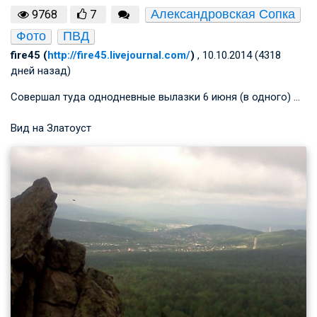
Александровская Сопка
9768
7
Фото
ПВД
fire45 (
http://fire45.livejournal.com/
)
, 10.10.2014 (4318
дней назад)
Совершал туда однодневные вылазки 6 июня (в одного) …
Вид на Златоуст