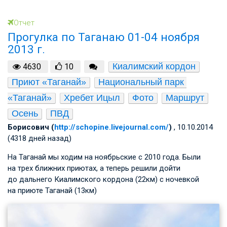
Отчет
Прогулка по Таганаю 01-04 ноября
2013 г.
Киалимский кордон
4630
10
Приют «Таганай»
Национальный парк 
«Таганай»
Хребет Ицыл
Фото
Маршрут
Осень
ПВД
Борисович (
http://schopine.livejournal.com/
)
, 10.10.2014
(4318 дней назад)
На Таганай мы ходим на ноябрьские с 2010 года. Были
на трех ближних приютах, а теперь решили дойти
до дальнего Киалимского кордона (22км) с ночевкой
на приюте Таганай (13км)