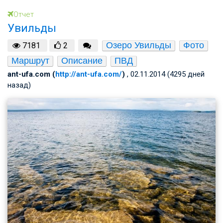
Отчет
Увильды
Озеро Увильды
Фото
7181
2
Маршрут
Описание
ПВД
ant-ufa.com (
http://ant-ufa.com/
)
, 02.11.2014 (4295 дней
назад)