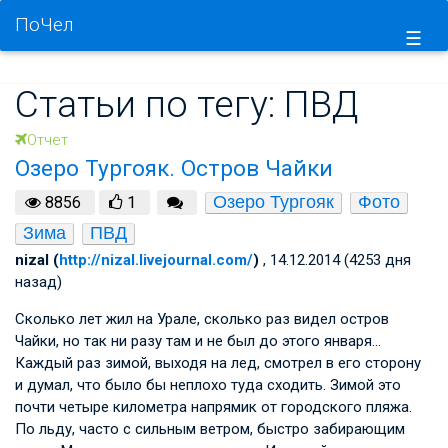
ПоЧел
☰
Статьи по тегу: ПВД
Отчет
Озеро Тургояк. Остров Чайки
Озеро Тургояк
Фото
8856
1
Зима
ПВД
nizal (
http://nizal.livejournal.com/
)
, 14.12.2014 (4253 дня
назад)
Сколько лет жил на Урале, сколько раз видел остров
Чайки, но так ни разу там и не был до этого января…
Каждый раз зимой, выходя на лед, смотрел в его сторону
и думал, что было бы неплохо туда сходить. Зимой это
почти четыре километра напрямик от городского пляжа.
По льду, часто с сильным ветром, быстро забирающим