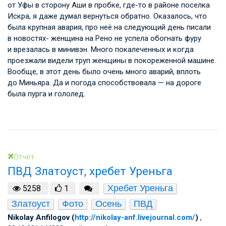
от Уфы в сторону Аши в пробке, где-то в районе поселка
Искра, я даже думал вернуться обратно. Оказалось, что
была крупная авария, про неё на следующий день писали
в новостях- женщина на Рено не успела обогнать фуру
и врезалась в минивэн. Много покалеченных и когда
проезжали видели труп женщины в покореженной машине.
Вообще, в этот день было очень много аварий, вплоть
до Миньяра. Да и погода способствовала — на дороге
была пурга и гололед.
Отчет
ПВД Златоуст, хребет Уреньга
Хребет Уреньга
5258
1
Златоуст
Фото
Осень
ПВД
Nikolay Anfilogov (
http://nikolay-anf.livejournal.com/
)
,