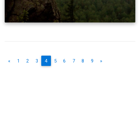
«
1
2
3
4
5
6
7
8
9
»