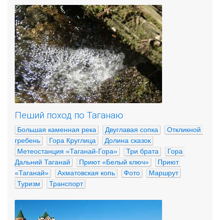
Пеший поход по Таганаю
Большая каменная река
Двуглавая сопка
Откликной 
гребень
Гора Круглица
Долина сказок
Метеостанция «Таганай-Гора»
Три брата
Гора 
Дальний Таганай
Приют «Белый ключ»
Приют 
«Таганай»
Ахматовская копь
Фото
Маршрут
Туризм
Транспорт