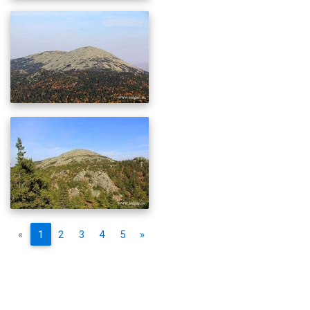
«
1
2
3
4
5
»