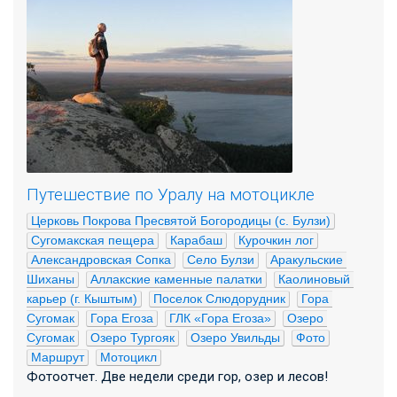
Путешествие по Уралу на мотоцикле
Церковь Покрова Пресвятой Богородицы (с. Булзи)
Сугомакская пещера
Карабаш
Курочкин лог
Александровская Сопка
Село Булзи
Аракульские 
Шиханы
Аллакские каменные палатки
Каолиновый 
карьер (г. Кыштым)
Поселок Слюдорудник
Гора 
Сугомак
Гора Егоза
ГЛК «Гора Егоза»
Озеро 
Сугомак
Озеро Тургояк
Озеро Увильды
Фото
Маршрут
Мотоцикл
Фотоотчет. Две недели среди гор, озер и лесов!