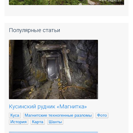
Популярные статьи
Кусинский рудник «Магнитка»
Куса
Магнитские техногенные разломы
Фото
История
Карта
Шахты