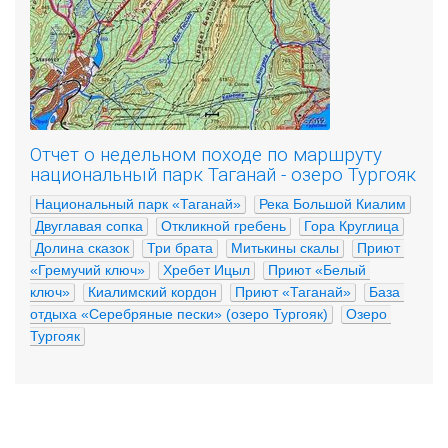
Отчет о недельном походе по маршруту
национальный парк Таганай - озеро Тургояк
Национальный парк «Таганай»
Река Большой Киалим
Двуглавая сопка
Откликной гребень
Гора Круглица
Долина сказок
Три брата
Митькины скалы
Приют 
«Гремучий ключ»
Хребет Ицыл
Приют «Белый 
ключ»
Киалимский кордон
Приют «Таганай»
База 
отдыха «Серебряные пески» (озеро Тургояк)
Озеро 
Тургояк