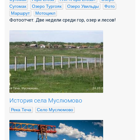
Сугомак
Озеро Тургояк
Озеро Увильды
Фото
Маршрут
Мотоцикл
Фотоотчет. Две недели среди гор, озер и лесов!
История села Муслюмово
Река Теча
Село Муслюмово