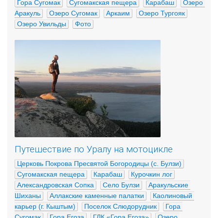
Гора Сугомак
Сугомакская пещера
Карабаш
Озеро 
Аракуль
Озеро Сугомак
Аркаим
Озеро Тургояк
Озеро Увильды
Фото
Путешествие по Уралу на мотоцикле
Церковь Покрова Пресвятой Богородицы (с. Булзи)
Сугомакская пещера
Карабаш
Курочкин лог
Александровская Сопка
Село Булзи
Аракульские 
Шиханы
Аллакские каменные палатки
Каолиновый 
карьер (г. Кыштым)
Поселок Слюдорудник
Гора 
Сугомак
Гора Егоза
ГЛК «Гора Егоза»
Озеро 