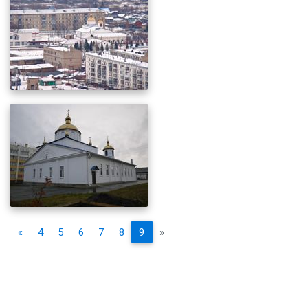
«
4
5
6
7
8
9
»