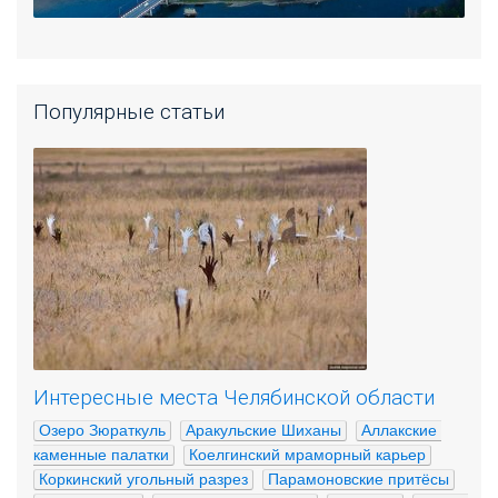
Популярные статьи
Интересные места Челябинской области
Озеро Зюраткуль
Аракульские Шиханы
Аллакские 
каменные палатки
Коелгинский мраморный карьер
Коркинский угольный разрез
Парамоновские притёсы