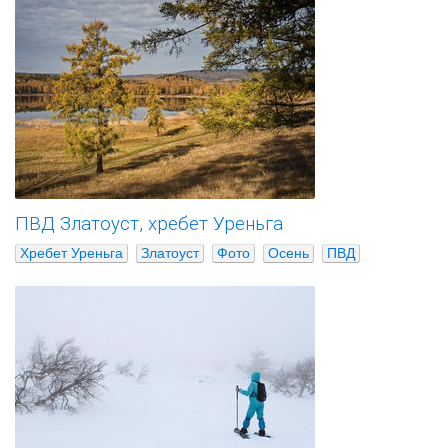
ПВД Златоуст, хребет Уреньга
Хребет Уреньга
Златоуст
Фото
Осень
ПВД