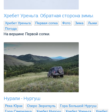
Хребет Уреньга. Обратная сторона зимы.
Хребет Уреньга
Первая сопка
Фото
Зима
Лыжи
Погода
На вершине Первой сопки.
Нурали - Нургуш
Река Юрак
Озеро Зюраткуль
Гора Большой Нургуш
Гора Свиридиха
Хребет Нургуш
Хребет Уреньга
Хребет 