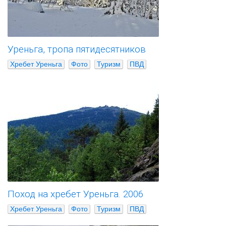
Уреньга, тропа пятидесятников
Хребет Уреньга
Фото
Туризм
ПВД
Поход на хребет Уреньга. 2006
Хребет Уреньга
Фото
Туризм
ПВД