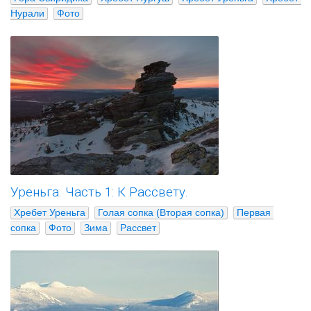
Нурали
Фото
Уреньга. Часть 1: К Рассвету.
Хребет Уреньга
Голая сопка (Вторая сопка)
Первая 
сопка
Фото
Зима
Рассвет