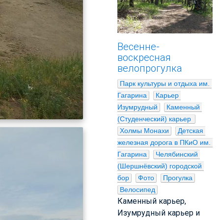
Весенне-
воскресная
велопрогулка
Парк культуры и отдыха им. 
Гагарина
Карьер 
Изумрудный
Каменный 
(Студенческий) карьер 
Холмы Монахи
Детская 
железная дорога в ПКиО им. 
Гагарина
Челябинский 
(Шершнёвский) городской 
бор
Фото
Прогулка
Велосипед
Каменный карьер,
Изумрудный карьер и