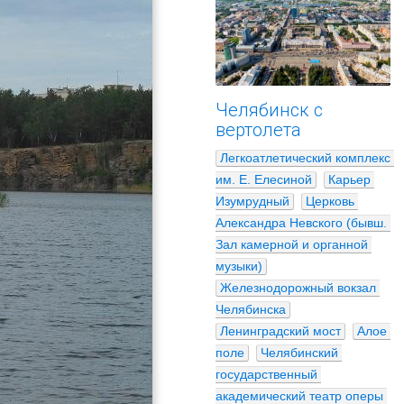
Челябинск с
вертолета
Легкоатлетический комплекс 
им. Е. Елесиной
Карьер 
Изумрудный
Церковь 
Александра Невского (бывш. 
Зал камерной и органной 
музыки)
Железнодорожный вокзал 
Челябинска
Ленинградский мост
Алое 
поле
Челябинский 
государственный 
академический театр оперы 