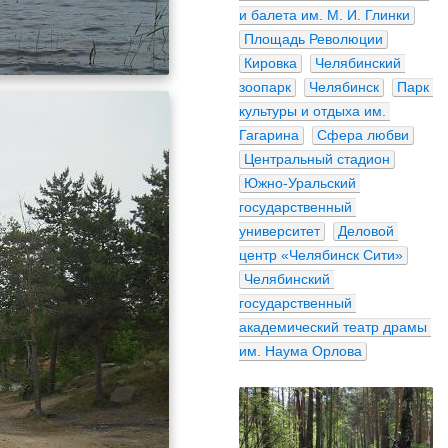
и балета им. М. И. Глинки
Площадь Революции
Кировка
Челябинский 
зоопарк
Челябинск
Парк 
культуры и отдыха им. 
Гагарина
Сфера любви
Центральный стадион
Южно-Уральский 
государственный 
университет
Деловой 
центр «Челябинск Сити»
Челябинский 
государственный 
академический театр драмы 
им. Наума Орлова