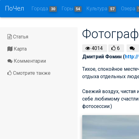
ПоЧел
Города
Горы
Культура
Озера
30
54
57
Фотограф
Статья
4014
6
Карта
Дмитрий Фомин (
http:/
Комментарии
Тихое, спокойное месте
Смотрите также
отдыха отдельных люде
Свежий воздух, чистая и
себе любимому счастлив
фотосессии:)