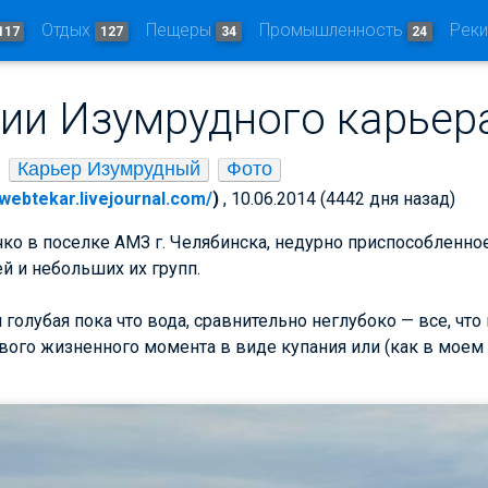
Отдых
Пещеры
Промышленность
Рек
117
127
34
24
ии Изумрудного карьер
Карьер Изумрудный
Фото
/webtekar.livejournal.com/
)
, 10.06.2014 (4442 дня назад)
чко в поселке АМЗ г. Челябинска, недурно приспособленное
й и небольших их групп.
 голубая пока что вода, сравнительно неглубоко — все, чт
ого жизненного момента в виде купания или (как в моем 