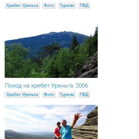
Хребет Уреньга
Фото
Туризм
ПВД
Поход на хребет Уреньга. 2006
Хребет Уреньга
Фото
Туризм
ПВД