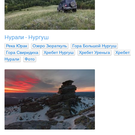
Нурали - Нургуш
Река Юрак
Озеро Зюраткуль
Гора Большой Нургуш
Гора Свиридиха
Хребет Нургуш
Хребет Уреньга
Хребет 
Нурали
Фото