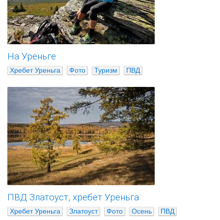
На Уреньге
Хребет Уреньга
Фото
Туризм
ПВД
ПВД Златоуст, хребет Уреньга
Хребет Уреньга
Златоуст
Фото
Осень
ПВД