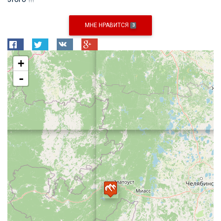
МНЕ НРАВИТСЯ
3
+
-