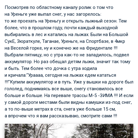
Посмотрев по областному каналу ролик о том что
на Уреньге уже выпал снег, у нас загорелось:
то же проехать на Уреньгу и открыть лыжный сезон. Тем
более, что в прошлом году, почти каждый выходной
выбирались в лес и катались на лыжах. Были на Большой
СукЕ, Зюраткуле, Таганае, Уреньге, на Спортбазе, в 4мкр
на Веселой горке, ну и конечно же на Фридентале !!!
Выбрали пятницу, но с утра как-то не заладилось, подвел
аккумулятор. Но раз обещал детям лыжи, значит так тому
и быть. Тем более что дочка с утра ходила
и кричала:"Ураааа, сегодня на лыжах едем кататься
!!!"Купили аккумулятор и в путь. Уже у вышки на дороге был
гололед, поднимаясь все выше, снегу становилось все
больше и больше. На перевале трассы М-5 -ЗИМА !!! И если
у самой дороги местами были видны камушки из-под снег,
а то по-выше метрах в ста, снега уже больше 15 см,
а впрочем что я вам рассказываю, смотрите сами !!!