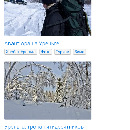
Авантюра на Уреньге
Хребет Уреньга
Фото
Туризм
Зима
Уреньга, тропа пятидесятников