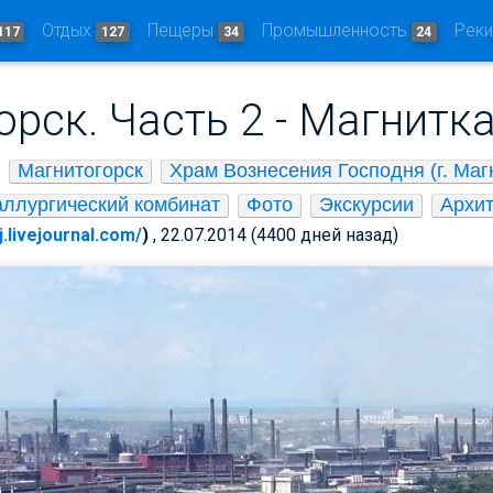
Отдых
Пещеры
Промышленность
Рек
117
127
34
24
рск. Часть 2 - Магнитк
Магнитогорск
Храм Вознесения Господня (г. Маг
аллургический комбинат
Фото
Экскурсии
Архит
j.livejournal.com/
)
, 22.07.2014 (4400 дней назад)