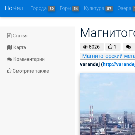
ПоЧел
Города
Горы
Культура
Озера
30
54
57
Магнитого
Статья
8026
1
Карта
Магнитогорский мет
Комментарии
varandej (
http://varande
Смотрите также