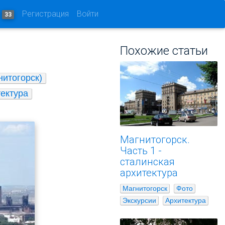
и
Регистрация
Войти
33
а
Похожие статьи
нитогорск)
ектура
Магнитогорск.
Часть 1 -
сталинская
архитектура
Магнитогорск
Фото
Экскурсии
Архитектура