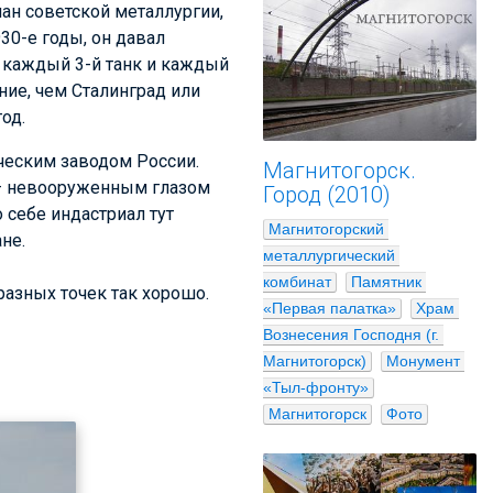
ан советской металлургии,
30-е годы, он давал
 каждый 3-й танк и каждый
ние, чем Сталинград или
од.
ческим заводом России.
Магнитогорск.
 — невооруженным глазом
Город (2010)
 себе индастриал тут
Магнитогорский 
не.
металлургический 
комбинат
Памятник 
разных точек так хорошо.
«Первая палатка»
Храм 
Вознесения Господня (г. 
Магнитогорск)
Монумент 
«Тыл-фронту»
Магнитогорск
Фото