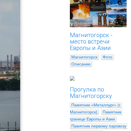
Магнитогорск -
место встречи
Европы и Азии
Магнитогорск
Фото
Описание
Прогулка по
Магнитогорску
Памятник «Металлург» (г. 
Магнитогорск)
Памятник 
границе Европы и Азии
Памятник первому паровозу 