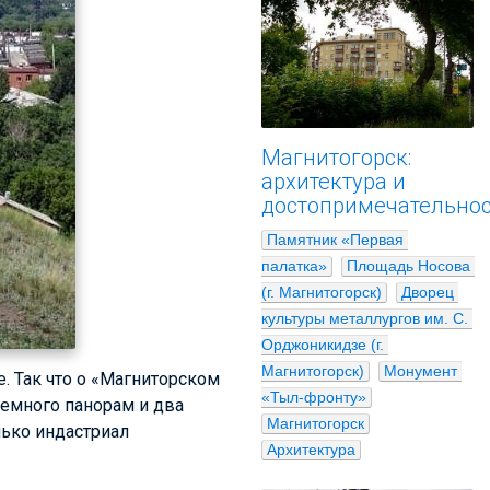
Магнитогорск:
архитектура и
достопримечательно
Памятник «Первая 
палатка»
Площадь Носова 
(г. Магнитогорск)
Дворец 
культуры металлургов им. С. 
Орджоникидзе (г. 
Магнитогорск)
Монумент 
. Так что о «Магниторском
«Тыл-фронту»
немного панорам и два
Магнитогорск
лько индастриал
Архитектура