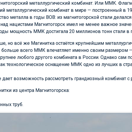
гнитогорский металлургический комбинат. Или ММК. Флагм
й металлургический комбинат в мире — построенный в 19
во металла в годы ВОВ: из магнитогорской стали делался
 над нацистами Магнитогорск имел не менее важное значе
оды мощность ММК достигала 20 миллионов тонн стали в г
ше, но всё же Магинитка остаётся крупнейшим металлурги
что больше всего ММК впечатляет именно своим размером
крупнее любого другого комбината в России. Однако сам по
ак технологическое оснащение ММК одно из лучших в стра
не дает возможность рассмотреть грандиозный комбинат с 
итки из центра Магнитогорска:
нных труб.