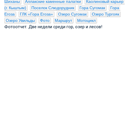
Шиханы
Аллакские каменные палатки
Каолиновый карьер 
(г. Кыштым)
Поселок Слюдорудник
Гора Сугомак
Гора 
Егоза
ГЛК «Гора Егоза»
Озеро Сугомак
Озеро Тургояк
Озеро Увильды
Фото
Маршрут
Мотоцикл
Фотоотчет. Две недели среди гор, озер и лесов!