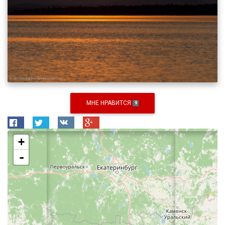
МНЕ НРАВИТСЯ
9
+
-