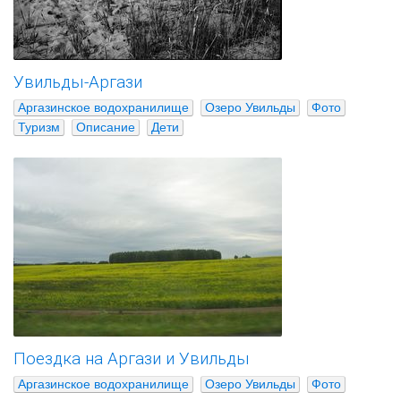
Увильды-Аргази
Аргазинское водохранилище
Озеро Увильды
Фото
Туризм
Описание
Дети
Поездка на Аргази и Увильды
Аргазинское водохранилище
Озеро Увильды
Фото