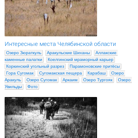
Интересные места Челябинской области
Озеро Зюраткуль
Аракульские Шиханы
Аллакские 
каменные палатки
Коелгинский мраморный карьер
Коркинский угольный разрез
Парамоновские притёсы
Гора Сугомак
Сугомакская пещера
Карабаш
Озеро 
Аракуль
Озеро Сугомак
Аркаим
Озеро Тургояк
Озеро 
Увильды
Фото