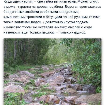
Куда ушел настил — сие тайна великая есмь. Может сгнил,
а может туристы на дрова порубили. Дорога перемежалась
бездонными хлябями разбитыми квадриками,
каменистыми тропками с бегущими по ней ручьями, гатями
также залитыми водой. Достаточно крутой подъем
и качество тропы не оставлял никаких мыслей о езде
на велосипеде. Только пешком — только хардкор.