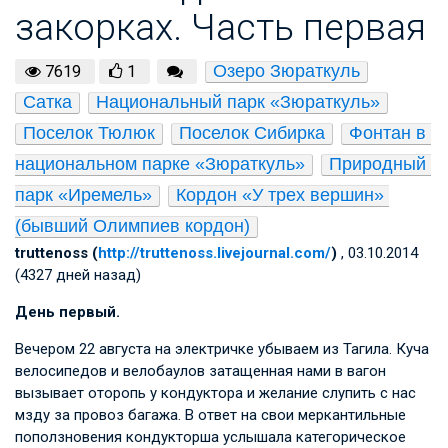
закорках. Часть первая
Озеро Зюраткуль
7619
1
Сатка
Национальный парк «Зюраткуль»
Поселок Тюлюк
Поселок Сибирка
Фонтан в 
национальном парке «Зюраткуль»
Природный 
парк «Иремель»
Кордон «У трех вершин» 
(бывший Олимпиев кордон)
truttenoss (
http://truttenoss.livejournal.com/
)
, 03.10.2014
(4327 дней назад)
День первый.
Вечером 22 августа на электричке убываем из Тагила. Куча
велосипедов и велобаулов затащенная нами в вагон
вызывает оторопь у кондуктора и желание слупить с нас
мзду за провоз багажа. В ответ на свои меркантильные
поползновения кондукторша услышала категорическое