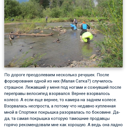
По дороге преодолеваем несколько речушек. После
форсирования одной из них (Малая Сатка?) случилось
страшное. Лежавший у меня под ногами и сохнувший после
переправы велосипед взорвался. Вернее взорвалось
колесо. А если еще вернее, то камера на заднем колесе.
Взорвалась неспроста, а потому что недавно купленная
мной в Спортике покрышка разорвалась по боковине. Да-
да, та самая покрышка которую тамошние продавцы
горячо рекомендовали мне как хорошую. А ведь она ладно