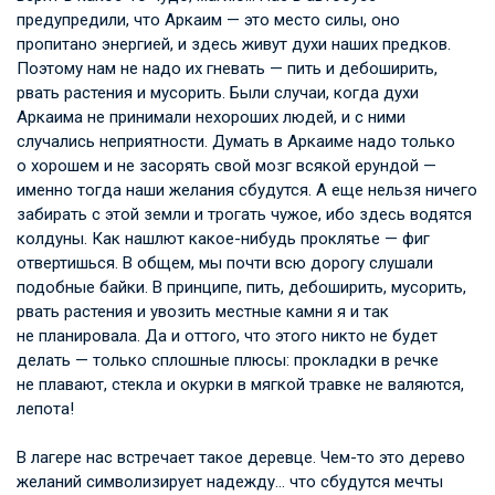
предупредили, что Аркаим — это место силы, оно
пропитано энергией, и здесь живут духи наших предков.
Поэтому нам не надо их гневать — пить и дебоширить,
рвать растения и мусорить. Были случаи, когда духи
Аркаима не принимали нехороших людей, и с ними
случались неприятности. Думать в Аркаиме надо только
о хорошем и не засорять свой мозг всякой ерундой —
именно тогда наши желания сбудутся. А еще нельзя ничего
забирать с этой земли и трогать чужое, ибо здесь водятся
колдуны. Как нашлют какое-нибудь проклятье — фиг
отвертишься. В общем, мы почти всю дорогу слушали
подобные байки. В принципе, пить, дебоширить, мусорить,
рвать растения и увозить местные камни я и так
не планировала. Да и оттого, что этого никто не будет
делать — только сплошные плюсы: прокладки в речке
не плавают, стекла и окурки в мягкой травке не валяются,
лепота!
В лагере нас встречает такое деревце. Чем-то это дерево
желаний символизирует надежду… что сбудутся мечты