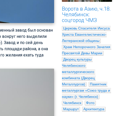
Ворота в Азию, ч.18.
Челябинск:
соцгород ЧМЗ
Церковь Спасителя Иисуса 
еменный завод был основан
Христа Евангелистическо-
ю вокруг него выделили
Лютеранской общины
. Завод и по сей день
Храм Непорочного Зачатия 
ь площади района, а она
Пресвятой Девы Марии
го желания ехать туда
Дворец культуры 
Челябинского 
металлургического 
комбината (Дворец 
Металлургов)
Памятник 
металлургам «Союз труда и 
науки» (г. Челябинск)
Челябинск
Фото
Маршрут
Архитектура