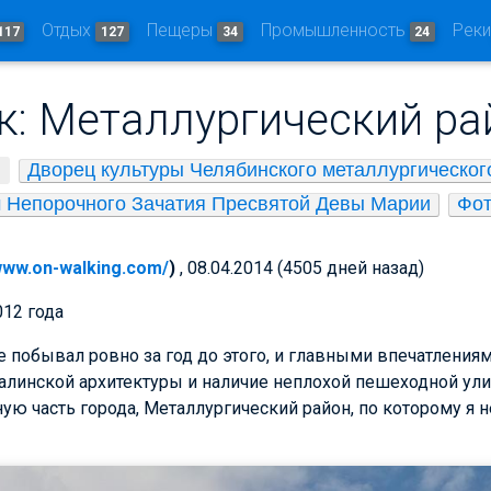
Отдых
Пещеры
Промышленность
Рек
117
127
34
24
к: Металлургический ра
Дворец культуры Челябинского металлургического
 Непорочного Зачатия Пресвятой Девы Марии
Фо
/www.on-walking.com/
)
, 08.04.2014 (4505 дней назад)
012 года
 побывал ровно за год до этого, и главными впечатлениям
алинской архитектуры и наличие неплохой пешеходной ули
ую часть города, Металлургический район, по которому я н