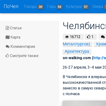
ПоЧел
Города
Горы
Культура
Озера
30
54
57
Челябинс
Статья
16712
1
Карта
Металлургов)
Храм
Комментарии
Архитектура
Смотрите также
on-walking.com (
http:/
26­-27 апреля, 3−4 мая 2
В Челябинске я впервые
высококачественной ст
занесло в самую северн
с полчаса.