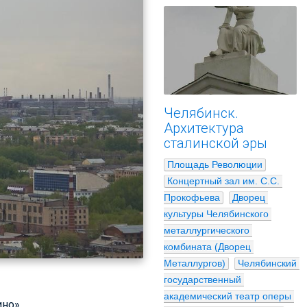
Челябинск.
Архитектура
сталинской эры
Площадь Революции
Концертный зал им. С.С. 
Прокофьева
Дворец 
культуры Челябинского 
металлургического 
комбината (Дворец 
Металлургов)
Челябинский 
государственный 
академический театр оперы 
но».