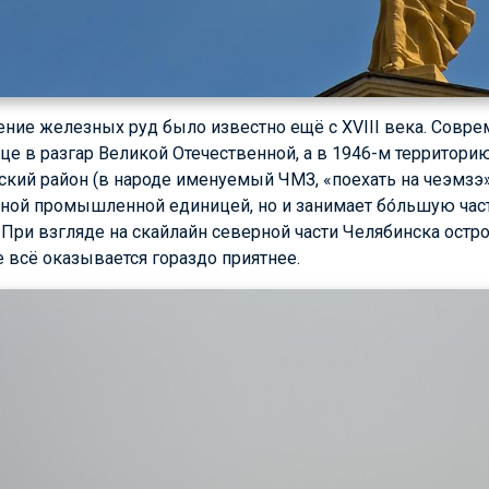
ние железных руд было известно ещё с XVIII века. Совр
е в разгар Великой Отечественной, а в 1946-м территори
кий район (в народе именуемый ЧМЗ, «поехать на чеэмзэ»)
пной промышленной единицей, но и занимает бо́льшую част
 При взгляде на скайлайн северной части Челябинска остро
е всё оказывается гораздо приятнее.