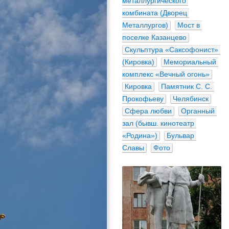
металлургического 
комбината (Дворец 
Металлургов)
Мост в 
поселке Казанцево
Скульптура «Саксофонист» 
(Кировка)
Мемориальный 
комплекс «Вечный огонь»
Кировка
Памятник С. С. 
Прокофьеву
Челябинск
Сфера любви
Органный 
зал (бывш. кинотеатр 
«Родина»)
Бульвар 
Славы
Фото