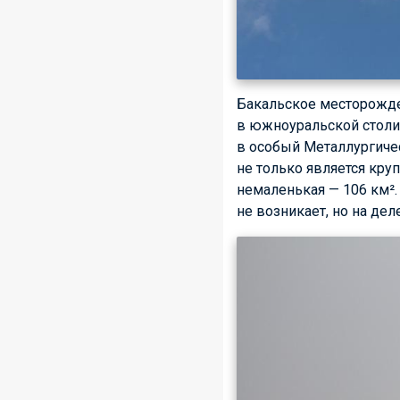
Бакальское месторожде
в южноуральской столиц
в особый Металлургичес
не только является кру
немаленькая — 106 км².
не возникает, но на дел