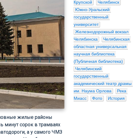
Крупской
Челябинск
Южно-Уральский 
государственный 
университет
Железнодорожный вокзал 
Челябинска
Челябинская 
областная универсальная 
научная библиотека 
(Публичная библиотека)
Челябинский 
государственный 
академический театр драмы 
им. Наума Орлова
Река 
Миасс
Фото
История
 основные жилые районы
сь минут сорок в трамваях
автодороги, а у самого ЧМЗ