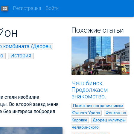
и
Регистрация
Войти
33
йон
Похожие статьи
 комбината (Дворец 
то
История
Челябинск.
Продолжаем
знакомство.
и стали изобилие
цы. Во второй заезд меня
Памятник пограничникам 
е без интереса побродил
Южного Урала
Фонтан на 
Кировке
Дворец культуры 
Челябинского 