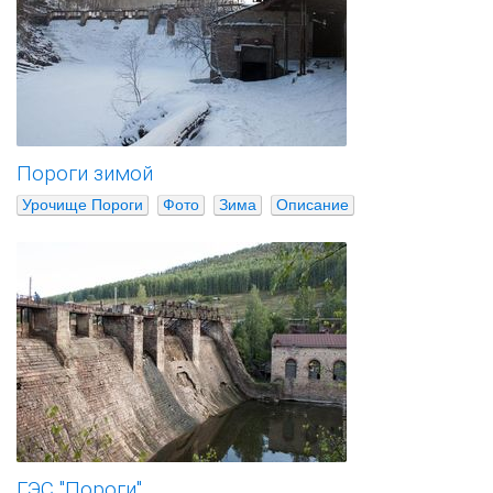
Пороги зимой
Урочище Пороги
Фото
Зима
Описание
ГЭС "Пороги"