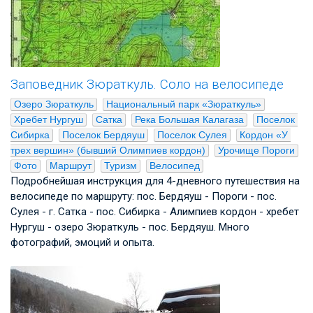
Заповедник Зюраткуль. Соло на велосипеде
Озеро Зюраткуль
Национальный парк «Зюраткуль»
Хребет Нургуш
Сатка
Река Большая Калагаза
Поселок 
Сибирка
Поселок Бердяуш
Поселок Сулея
Кордон «У 
трех вершин» (бывший Олимпиев кордон)
Урочище Пороги
Фото
Маршрут
Туризм
Велосипед
Подробнейшая инструкция для 4-дневного путешествия на
велосипеде по маршруту: пос. Бердяуш - Пороги - пос.
Сулея - г. Сатка - пос. Сибирка - Алимпиев кордон - хребет
Нургуш - озеро Зюраткуль - пос. Бердяуш. Много
фотографий, эмоций и опыта.