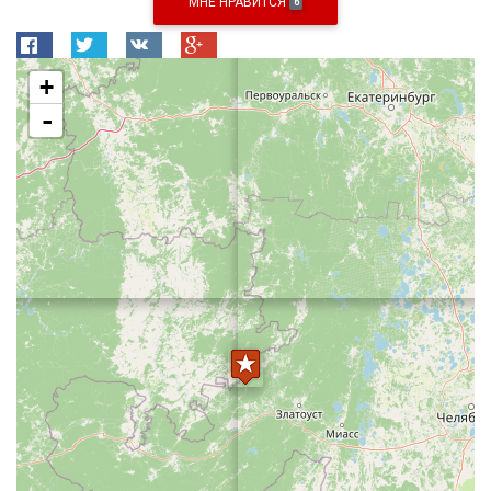
МНЕ НРАВИТСЯ
6
+
-