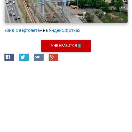
«
Вид с вертолёта
» на
Яндекс.Фотках
МНЕ НРАВИТСЯ
1