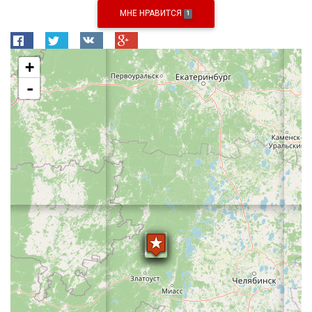
МНЕ НРАВИТСЯ
1
+
-