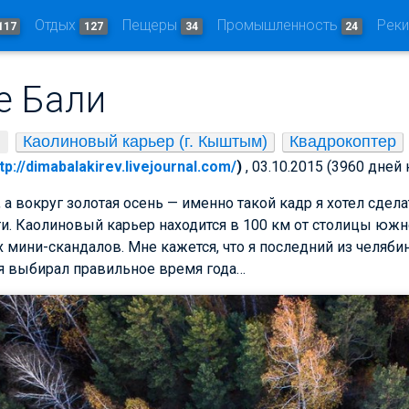
Отдых
Пещеры
Промышленность
Рек
117
127
34
24
е Бали
Каолиновый карьер (г. Кыштым)
Квадрокоптер
tp://dimabalakirev.livejournal.com/
)
, 03.10.2015 (3960 дней 
 а вокруг золотая осень — именно такой кадр я хотел сдел
ти. Каолиновый карьер находится в 100 км от столицы южно
 мини-скандалов. Мне кажется, что я последний из челяб
 я выбирал правильное время года…