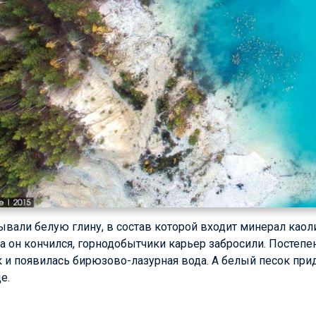
ывали белую глину, в состав которой входит минерал као
да он кончился, горнодобытчики карьер забросили. Постепе
к и появилась бирюзово-лазурная вода. А белый песок при
е.