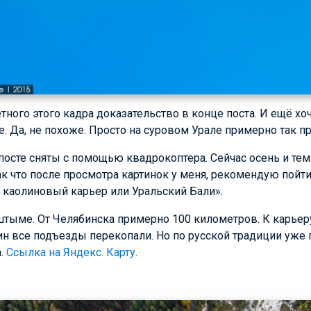
ного этого кадра доказательство в конце поста. И ещё хочет
е. Да, не похоже. Просто на суровом Урале примерно так п
посте сняты с помощью квадрокоптера. Сейчас осень и тем
Так что после просмотра картинок у меня, рекомендую пойт
аолиновый карьер или Уральский Бали».
тыме. От Челябинска примерно 100 километров. К карьеру
ин все подъезды перекопали. Но по русской традиции уже
а.
Ссылка на Яндекс. Карту
.