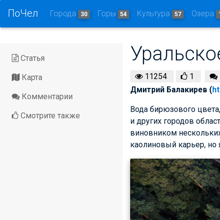
ПоЧел
Города
Горы
Культура
Озера
30
54
57
Уральско
Статья
11254
1
Карта
Дмитрий Балакирев (
ht
Комментарии
Вода бирюзового цвета,
Смотрите также
и других городов облас
виновником нескольких
каолиновый карьер, но