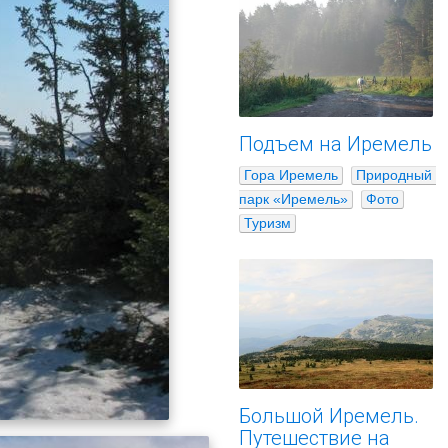
Подъем на Иремель
Гора Иремель
Природный 
парк «Иремель»
Фото
Туризм
Большой Иремель.
Путешествие на