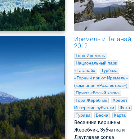
Иремель и Таганай,
2012
Гора Иремель
Национальный парк 
«Таганай»
Турбаза 
«Горный приют Иремель» 
(компания «Роза ветров»)
Приют «Белый ключ»
Гора Жеребчик
Хребет 
Инзерские зубчатки
Фото
Туризм
Весна
Карта
Весенние вершины.
Жеребчик, Зубчатка и
Двуглавая сопка.