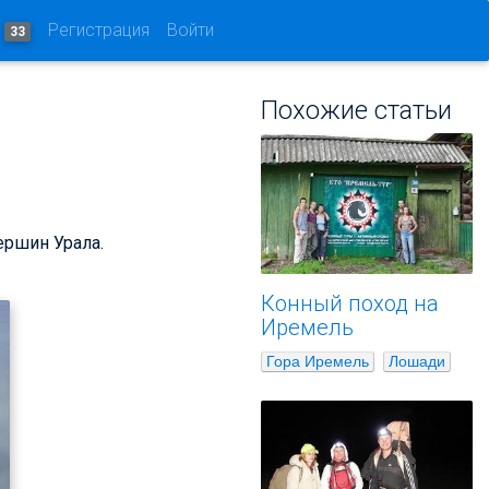
и
Регистрация
Войти
33
Похожие статьи
ершин Урала.
Конный поход на
Иремель
Гора Иремель
Лошади