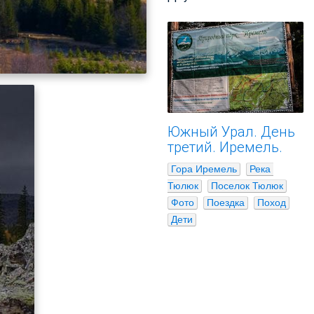
Южный Урал. День
третий. Иремель.
Гора Иремель
Река 
Тюлюк
Поселок Тюлюк
Фото
Поездка
Поход
Дети