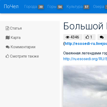
ПоЧел
Города
Горы
Культура
Озера
30
54
57
Большой 
Статья
4346
1
Карта
(
http://esosedi-ru.livej
Комментарии
Овеянная легендами гор
Смотрите также
http://ru.esosedi.org/R