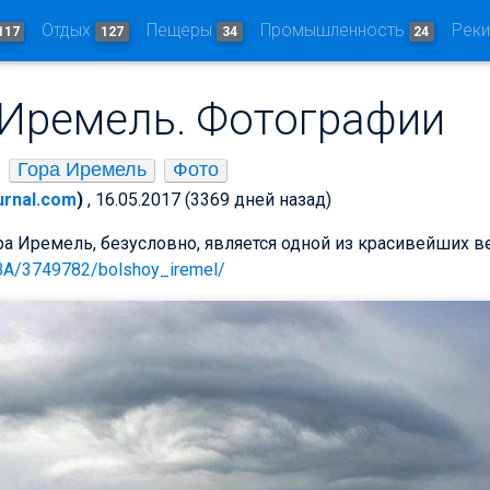
Отдых
Пещеры
Промышленность
Рек
117
127
34
24
Иремель. Фотографии
Гора Иремель
Фото
ournal.com
)
, 16.05.2017 (3369 дней назад)
а Иремель, безусловно, является одной из красивейших в
U/BA/3749782/bolshoy_iremel/