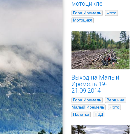
мотоцикле
Гора Иремель
Фото
Мотоцикл
Выход на Малый
Иремель 19-
21.09.2014
Гора Иремель
Вершина 
Малый Иремель
Фото
Палатка
ПВД