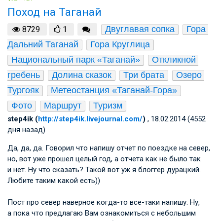
Поход на Таганай
Двуглавая сопка
Гора 
8729
1
Дальний Таганай
Гора Круглица
Национальный парк «Таганай»
Откликной 
гребень
Долина сказок
Три брата
Озеро 
Тургояк
Метеостанция «Таганай-Гора»
Фото
Маршрут
Туризм
step4ik (
http://step4ik.livejournal.com/
)
, 18.02.2014 (4552
дня назад)
Да, да, да. Говорил что напишу отчет по поездке на север,
но, вот уже прошел целый год, а отчета как не было так
и нет. Ну что сказать? Такой вот уж я блоггер дурацкий.
Любите таким какой есть))
Пост про север наверное когда-то все-таки напишу. Ну,
а пока что предлагаю Вам ознакомиться с небольшим