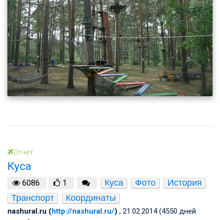
Отчет
Куса
Куса
Фото
История
6086
1
Транспорт
Координаты
nashural.ru (
http://nashural.ru/
)
, 21.02.2014 (4550 дней