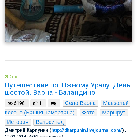
Отчет
Путешествие по Южному Уралу. День
шестой. Варна - Баландино
Село Варна
Мавзолей 
6198
1
Кесене (Башня Тамерлана)
Фото
Маршрут
История
Велосипед
Дмитрий Карпунин (
http://dkarpunin.livejournal.com/
)
,
17.02.2014 (4553 дня назад)