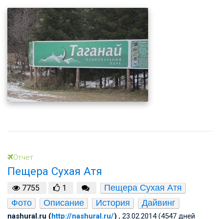
Отчет
Пещера Сухая Атя
Пещера Сухая Атя
7755
1
Фото
Описание
История
Дайвинг
nashural.ru (
http://nashural.ru/
)
, 23.02.2014 (4547 дней