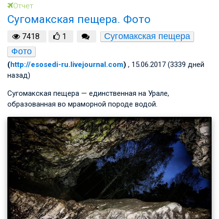
Отчет
Сугомакская пещера. Фото
Сугомакская пещера
7418
1
Фото
(
http://esosedi-ru.livejournal.com
)
, 15.06.2017 (3339 дней
назад)
Сугомакская пещера — единственная на Урале,
образованная во мраморной породе водой.