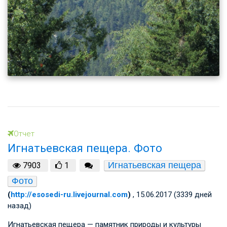
Отчет
Игнатьевская пещера. Фото
Игнатьевская пещера
7903
1
Фото
(
http://esosedi-ru.livejournal.com
)
, 15.06.2017 (3339 дней
назад)
Игнатьевская пещера — памятник природы и культуры