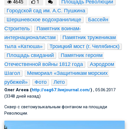
Площадь Революции
4645
1
Городской сад им. А.С. Пушкина
Шершневское водохранилище
Бассейн 
Строитель
Памятник воинам-
интернационалистам
Памятник труженикам 
тыла «Катюша»
Троицкий мост (г. Челябинск)
Площадь свиданий
Памятник героям 
Отечественной войны 1812 года
Аэродром 
Шагол
Мемориал «Защитникам морских 
рубежей»
Фото
Лето
Олег Агеев (
http://oag67.livejournal.com/
)
, 05.06.2017
(3348 дней назад)
Сквер с светомузыкальным фонтаном на площади
Революции.