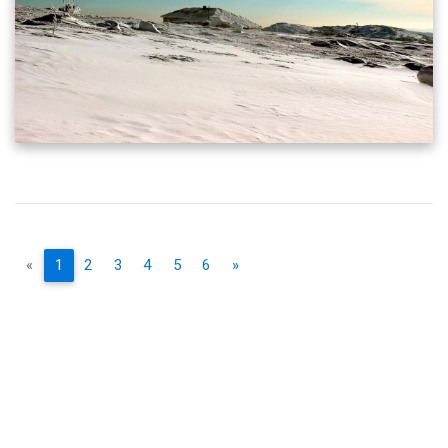
«
1
2
3
4
5
6
»