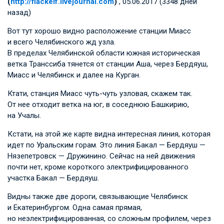
(
http://flackelf.livejournal.com
)
, 05.06.2017 (3348 дней
назад)
Вот тут хорошо видно расположение станции Миасс
и всего Челябинского жд узла.
В пределах Челябинской области южная историческая
ветка Транссиба тянется от станции Аша, через Бердяуш,
Миасс и Челябинск и далее на Курган.
Ктати, станция Миасс чуть-чуть узловая, скажем так.
От нее отходит ветка на юг, в соседнюю Башкирию,
на Учалы.
Кстати, на этой же карте видна интересная линия, которая
идет по Уральским горам. Это линия Бакал — Бердяуш —
Нязепетровск — Дружинино. Сейчас на ней движения
почти нет, кроме короткого электрифицированного
участка Бакал — Бердяуш.
Видны также две дороги, связывающие Челябинск
и Екатеринбургом. Одна самая прямая,
но неэлектрифицированная, со сложным профилем, через