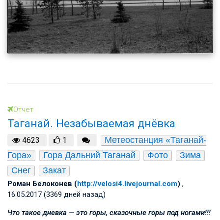
Отчет
Таганай. Незабываемая днёвка
Метеостанция «Таганай-
4623
1
Гора»
Гора Дальний Таганай
Фото
Зима
Снег
Закат
Роман Белоконев (
http://velosi4.livejournal.com
)
,
16.05.2017 (3369 дней назад)
Что такое дневка — это горы, сказочные горы под ногами!!!