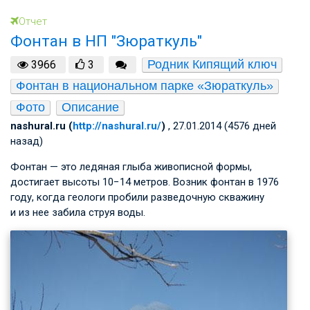
Отчет
Фонтан в НП "Зюраткуль"
Родник Кипящий ключ
3966
3
Фонтан в национальном парке «Зюраткуль»
Фото
Описание
nashural.ru (
http://nashural.ru/
)
, 27.01.2014 (4576 дней
назад)
Фонтан — это ледяная глыба живописной формы,
достигает высоты 10−14 метров. Возник фонтан в 1976
году, когда геологи пробили разведочную скважину
и из нее забила струя воды.