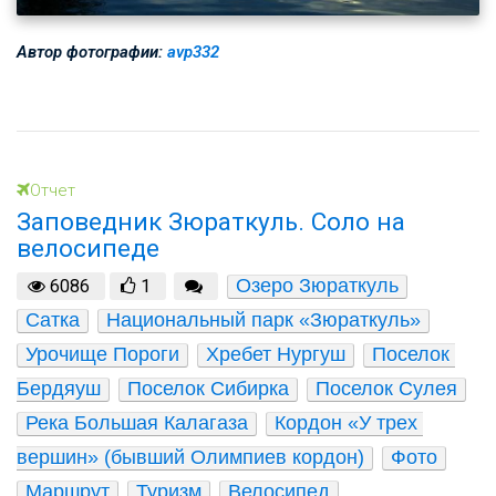
Автор фотографии:
avp332
Отчет
Заповедник Зюраткуль. Соло на
велосипеде
Озеро Зюраткуль
6086
1
Сатка
Национальный парк «Зюраткуль»
Урочище Пороги
Хребет Нургуш
Поселок 
Бердяуш
Поселок Сибирка
Поселок Сулея
Река Большая Калагаза
Кордон «У трех 
вершин» (бывший Олимпиев кордон)
Фото
Маршрут
Туризм
Велосипед