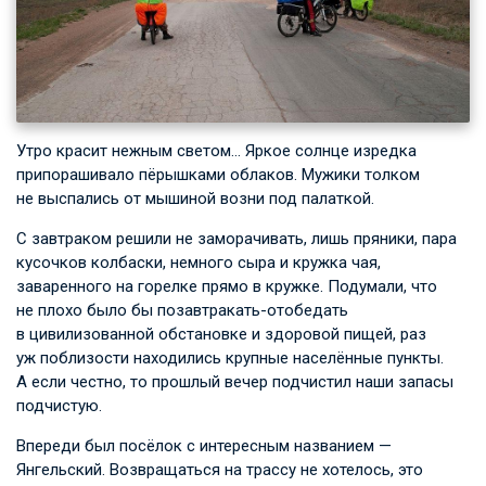
Утро красит нежным светом… Яркое солнце изредка
припорашивало пёрышками облаков. Мужики толком
не выспались от мышиной возни под палаткой.
С завтраком решили не заморачивать, лишь пряники, пара
кусочков колбаски, немного сыра и кружка чая,
заваренного на горелке прямо в кружке. Подумали, что
не плохо было бы позавтракать-отобедать
в цивилизованной обстановке и здоровой пищей, раз
уж поблизости находились крупные населённые пункты.
А если честно, то прошлый вечер подчистил наши запасы
подчистую.
Впереди был посёлок с интересным названием —
Янгельский. Возвращаться на трассу не хотелось, это