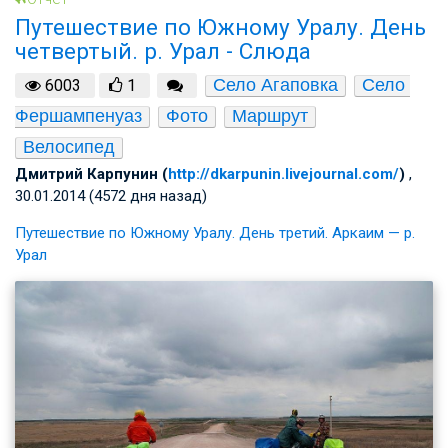
Путешествие по Южному Уралу. День
четвертый. р. Урал - Слюда
Село Агаповка
Село 
6003
1
Фершампенуаз
Фото
Маршрут
Велосипед
Дмитрий Карпунин (
http://dkarpunin.livejournal.com/
)
,
30.01.2014 (4572 дня назад)
Путешествие по Южному Уралу. День третий. Аркаим — р.
Урал