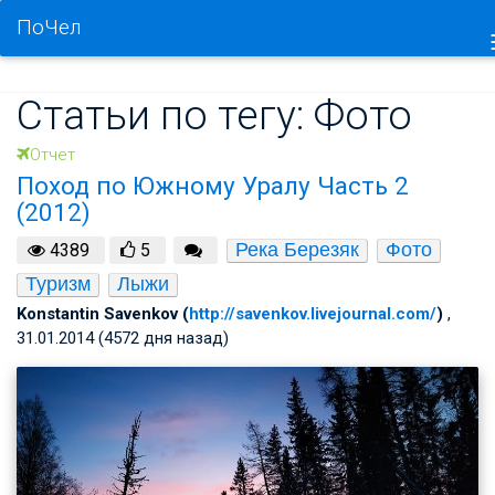
ПоЧел
Статьи по тегу: Фото
Отчет
Поход по Южному Уралу Часть 2
(2012)
Река Березяк
Фото
4389
5
Туризм
Лыжи
Konstantin Savenkov (
http://savenkov.livejournal.com/
)
,
31.01.2014 (4572 дня назад)