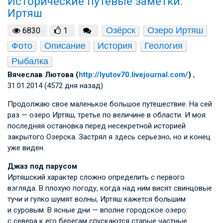
Исторические путевые заметки:
Иртяш
Озёрск
Озеро Иртяш
6830
1
Фото
Описание
История
Геология
Рыбалка
Вячеслав Лютова (
http://lyutov70.livejournal.com/
)
,
31.01.2014 (4572 дня назад)
Продолжаю свое маленькое большое путешествие. На сей
раз — озеро Иртяш, третье по величине в области. И моя
последняя остановка перед несекретной историей
закрытого Озерска. Застрял я здесь серьезно, но и конец
уже виден.
Джаз под парусом
Иртяшский характер сложно определить с первого
взгляда. В плохую погоду, когда над ним висят свинцовые
тучи и гулко шумят волны, Иртяш кажется большим
и суровым. В ясные дни — вполне городское озеро:
с севера к его берегам спускаются старые частные