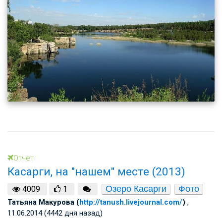
Отчет
Касарги, на "нашем" месте (2013)
Озеро Касарги
Фото
4009
1
Татьяна Макурова (
http://tanush.livejournal.com/
)
,
11.06.2014 (4442 дня назад)