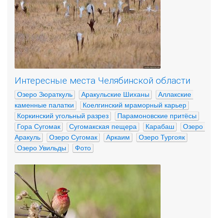
Интересные места Челябинской области
Озеро Зюраткуль
Аракульские Шиханы
Аллакские 
каменные палатки
Коелгинский мраморный карьер
Коркинский угольный разрез
Парамоновские притёсы
Гора Сугомак
Сугомакская пещера
Карабаш
Озеро 
Аракуль
Озеро Сугомак
Аркаим
Озеро Тургояк
Озеро Увильды
Фото