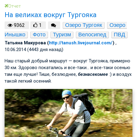
Отчет
На великах вокруг Тургояка
Озеро Тургояк
Озеро 
9362
1
Инышко
Фото
Туризм
Велосипед
ПВД
Татьяна Макурова (
http://tanush.livejournal.com/
)
,
10.06.2014 (4443 дня назад)
Наш старый добрый маршрут — вокруг Тургояка, примерно
30 км. Здорово покатались и все-таки… и все-таки осенью
там еще лучше! Тише, безлюднее,
безнасекомее
:) и воздух
такой легкий осенний.