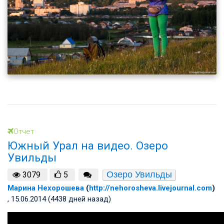
Отчет
Южный Урал на видео. Озеро
Увильды
Озеро Увильды
3079
5
Марина Нехорошева
(
http://nehorosheva.livejournal.com
)
, 15.06.2014 (4438 дней назад)