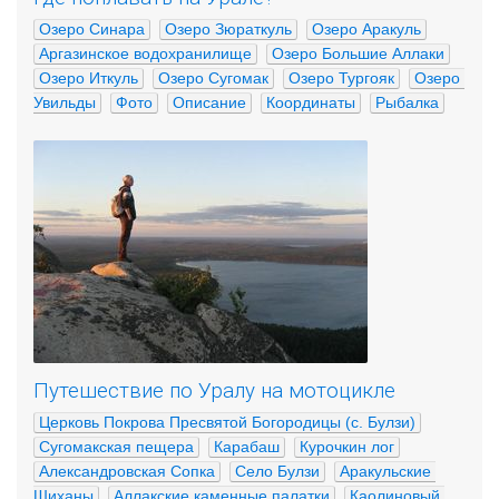
Озеро Синара
Озеро Зюраткуль
Озеро Аракуль
Аргазинское водохранилище
Озеро Большие Аллаки
Озеро Иткуль
Озеро Сугомак
Озеро Тургояк
Озеро 
Увильды
Фото
Описание
Координаты
Рыбалка
Путешествие по Уралу на мотоцикле
Церковь Покрова Пресвятой Богородицы (с. Булзи)
Сугомакская пещера
Карабаш
Курочкин лог
Александровская Сопка
Село Булзи
Аракульские 
Шиханы
Аллакские каменные палатки
Каолиновый 