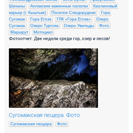
Шиханы
Аллакские каменные палатки
Каолиновый 
карьер (г. Кыштым)
Поселок Слюдорудник
Гора 
Сугомак
Гора Егоза
ГЛК «Гора Егоза»
Озеро 
Сугомак
Озеро Тургояк
Озеро Увильды
Фото
Маршрут
Мотоцикл
Фотоотчет. Две недели среди гор, озер и лесов!
Сугомакская пещера. Фото
Сугомакская пещера
Фото