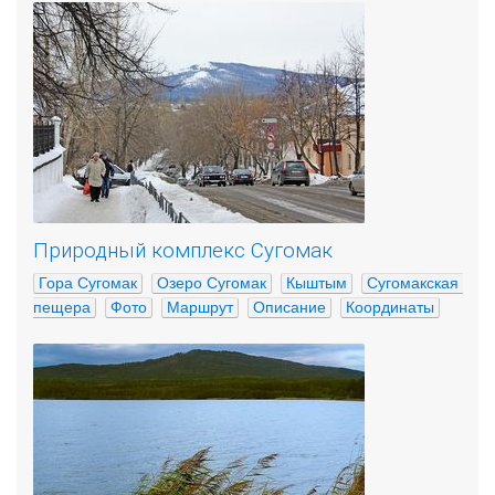
Природный комплекс Сугомак
Гора Сугомак
Озеро Сугомак
Кыштым
Сугомакская 
пещера
Фото
Маршрут
Описание
Координаты