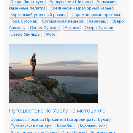
Озеро Зюраткуль
Аракульские Шиханы
Аллакские 
каменные палатки
Коелгинский мраморный карьер
Коркинский угольный разрез
Парамоновские притёсы
Гора Сугомак
Сугомакская пещера
Карабаш
Озеро 
Аракуль
Озеро Сугомак
Аркаим
Озеро Тургояк
Озеро Увильды
Фото
Путешествие по Уралу на мотоцикле
Церковь Покрова Пресвятой Богородицы (с. Булзи)
Сугомакская пещера
Карабаш
Курочкин лог
Александровская Сопка
Село Булзи
Аракульские 