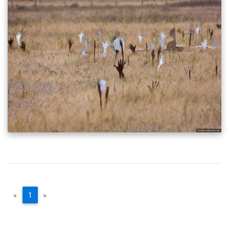
«
1
»