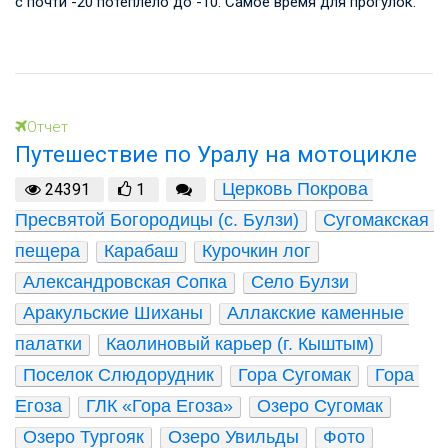
с почти -20 потеплело до -10. Самое время для прогулок.
Отчет
Путешествие по Уралу на мотоцикле
Церковь Покрова 
24391
1
Пресвятой Богородицы (с. Булзи)
Сугомакская 
пещера
Карабаш
Курочкин лог
Александровская Сопка
Село Булзи
Аракульские Шиханы
Аллакские каменные 
палатки
Каолиновый карьер (г. Кыштым)
Поселок Слюдорудник
Гора Сугомак
Гора 
Егоза
ГЛК «Гора Егоза»
Озеро Сугомак
Озеро Тургояк
Озеро Увильды
Фото