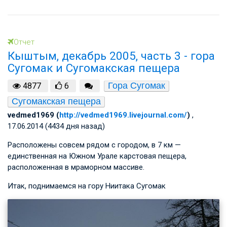
Отчет
Кыштым, декабрь 2005, часть 3 - гора
Сугомак и Сугомакская пещера
Гора Сугомак
4877
6
Сугомакская пещера
vedmed1969 (
http://vedmed1969.livejournal.com/
)
,
17.06.2014 (4434 дня назад)
Расположены совсем рядом с городом, в 7 км —
единственная на Южном Урале карстовая пещера,
расположенная в мраморном массиве.
Итак, поднимаемся на гору Ниитака Сугомак