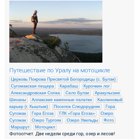
Путешествие по Уралу на мотоцикле
Церковь Покрова Пресвятой Богородицы (с. Булзи)
Сугомакская пещера
Карабаш
Курочкин лог
Александровская Сопка
Село Булзи
Аракульские 
Шиханы
Аллакские каменные палатки
Каолиновый 
карьер (г. Кыштым)
Поселок Слюдорудник
Гора 
Сугомак
Гора Егоза
ГЛК «Гора Егоза»
Озеро 
Сугомак
Озеро Тургояк
Озеро Увильды
Фото
Маршрут
Мотоцикл
Фотоотчет. Две недели среди гор, озер и лесов!