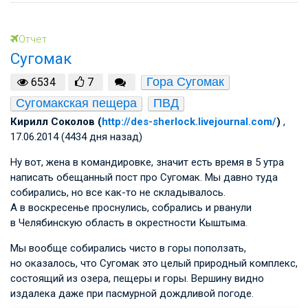
Отчет
Сугомак
Гора Сугомак
6534
7
Сугомакская пещера
ПВД
Кирилл Соколов (
http://des-sherlock.livejournal.com/
)
,
17.06.2014 (4434 дня назад)
Ну вот, жена в командировке, значит есть время в 5 утра
написать обещанный пост про Сугомак. Мы давно туда
собирались, но все как-то не складывалось.
А в воскресенье проснулись, собрались и рванули
в Челябинскую область в окрестности Кыштыма.
Мы вообще собирались чисто в горы поползать,
но оказалось, что Сугомак это целый природный комплекс,
состоящий из озера, пещеры и горы. Вершину видно
издалека даже при пасмурной дождливой погоде.