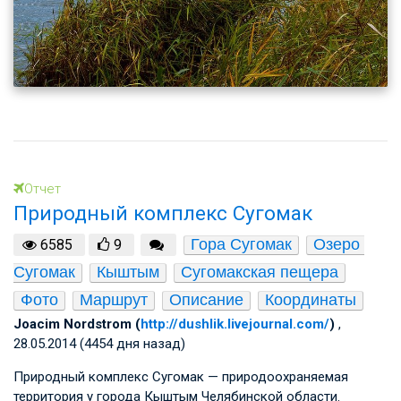
Отчет
Природный комплекс Сугомак
Гора Сугомак
Озеро 
6585
9
Сугомак
Кыштым
Сугомакская пещера
Фото
Маршрут
Описание
Координаты
Joacim Nordstrom (
http://dushlik.livejournal.com/
)
,
28.05.2014 (4454 дня назад)
Природный комплекс Сугомак — природоохраняемая
территория у города Кыштым Челябинской области.