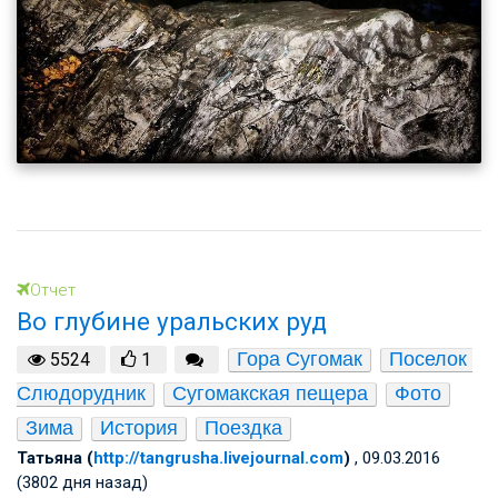
Отчет
Во глубине уральских руд
Гора Сугомак
Поселок 
5524
1
Слюдорудник
Сугомакская пещера
Фото
Зима
История
Поездка
Татьяна (
http://tangrusha.livejournal.com
)
, 09.03.2016
(3802 дня назад)