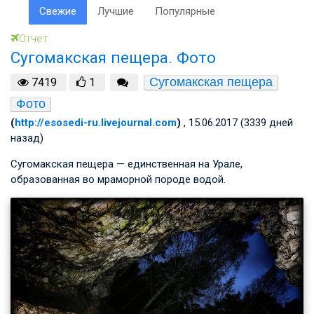
Свежие
Лучшие
Популярные
Отчет
Сугомакская пещера. Фото
Сугомакская пещера
7419
1
Фото
(
http://esosedi-ru.livejournal.com
)
, 15.06.2017 (3339 дней
назад)
Сугомакская пещера — единственная на Урале,
образованная во мраморной породе водой.