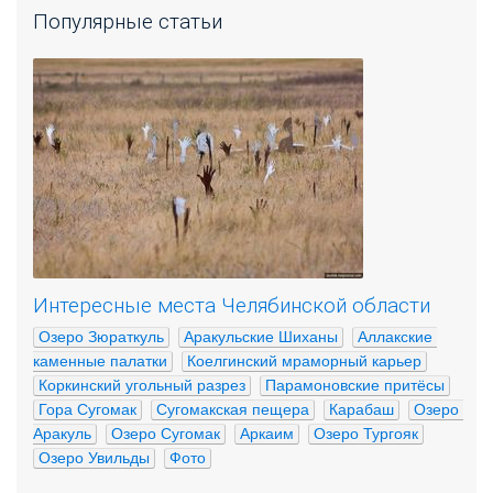
Популярные статьи
Интересные места Челябинской области
Озеро Зюраткуль
Аракульские Шиханы
Аллакские 
каменные палатки
Коелгинский мраморный карьер
Коркинский угольный разрез
Парамоновские притёсы
Гора Сугомак
Сугомакская пещера
Карабаш
Озеро 
Аракуль
Озеро Сугомак
Аркаим
Озеро Тургояк
Озеро Увильды
Фото