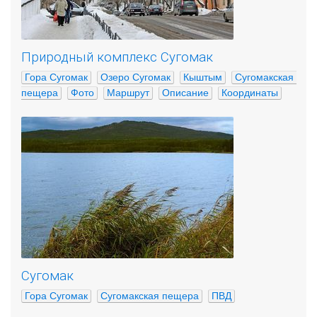
Природный комплекс Сугомак
Гора Сугомак
Озеро Сугомак
Кыштым
Сугомакская 
пещера
Фото
Маршрут
Описание
Координаты
Сугомак
Гора Сугомак
Сугомакская пещера
ПВД