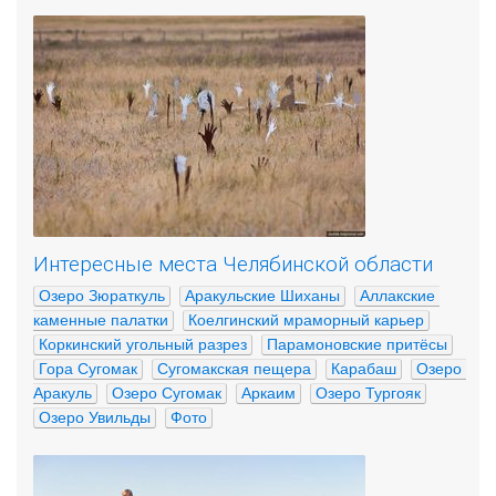
Интересные места Челябинской области
Озеро Зюраткуль
Аракульские Шиханы
Аллакские 
каменные палатки
Коелгинский мраморный карьер
Коркинский угольный разрез
Парамоновские притёсы
Гора Сугомак
Сугомакская пещера
Карабаш
Озеро 
Аракуль
Озеро Сугомак
Аркаим
Озеро Тургояк
Озеро Увильды
Фото