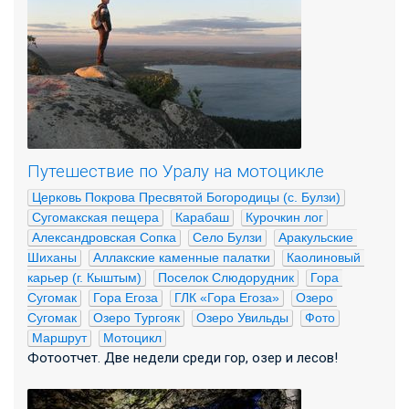
Путешествие по Уралу на мотоцикле
Церковь Покрова Пресвятой Богородицы (с. Булзи)
Сугомакская пещера
Карабаш
Курочкин лог
Александровская Сопка
Село Булзи
Аракульские 
Шиханы
Аллакские каменные палатки
Каолиновый 
карьер (г. Кыштым)
Поселок Слюдорудник
Гора 
Сугомак
Гора Егоза
ГЛК «Гора Егоза»
Озеро 
Сугомак
Озеро Тургояк
Озеро Увильды
Фото
Маршрут
Мотоцикл
Фотоотчет. Две недели среди гор, озер и лесов!