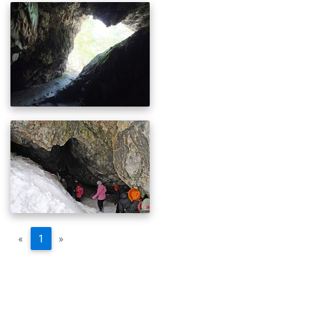
«
1
»