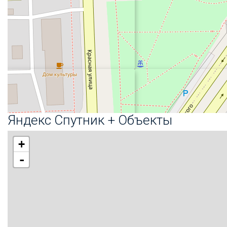
Яндекс Спутник + Объекты
+
-