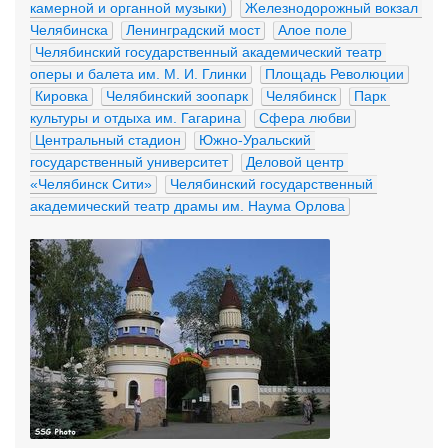
камерной и органной музыки)
Железнодорожный вокзал 
Челябинска
Ленинградский мост
Алое поле
Челябинский государственный академический театр 
оперы и балета им. М. И. Глинки
Площадь Революции
Кировка
Челябинский зоопарк
Челябинск
Парк 
культуры и отдыха им. Гагарина
Сфера любви
Центральный стадион
Южно-Уральский 
государственный университет
Деловой центр 
«Челябинск Сити»
Челябинский государственный 
академический театр драмы им. Наума Орлова