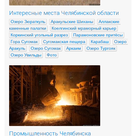
Интересные места Челябинской области
Озеро Зюраткуль
Аракульские Шиханы
Аллакские 
каменные палатки
Коелгинский мраморный карьер
Коркинский угольный разрез
Парамоновские притёсы
Гора Сугомак
Сугомакская пещера
Карабаш
Озеро 
Аракуль
Озеро Сугомак
Аркаим
Озеро Тургояк
Озеро Увильды
Фото
Промышленность Челябинска