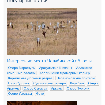
Популярные статьи
Интересные места Челябинской области
Озеро Зюраткуль
Аракульские Шиханы
Аллакские 
каменные палатки
Коелгинский мраморный карьер
Коркинский угольный разрез
Парамоновские притёсы
Гора Сугомак
Сугомакская пещера
Карабаш
Озеро 
Аракуль
Озеро Сугомак
Аркаим
Озеро Тургояк
Озеро Увильды
Фото