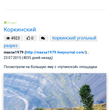
Отчет
Коркинский
Коркинский угольный 
4923
0
разрез
maxsa1979 (
http://maxsa1979.livejournal.com/
)
,
23.07.2015 (4035 дней назад)
Посмотрели на большую яму с «путинской» площадки.