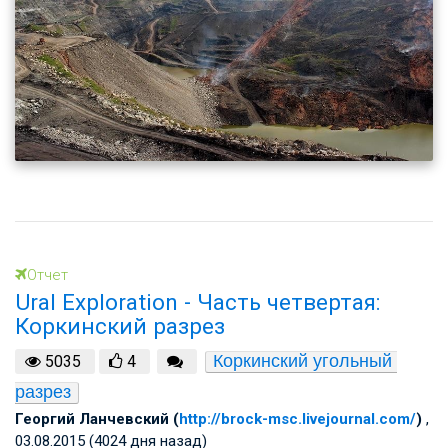
Отчет
Ural Exploration - Часть четвертая:
Коркинский разрез
Коркинский угольный 
5035
4
разрез
Георгий Ланчевский (
http://brock-msc.livejournal.com/
)
,
03.08.2015 (4024 дня назад)