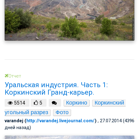
Отчет
Уральская индустрия. Часть 1:
Коркинский Гранд-карьер.
Коркино
Коркинский 
5514
5
угольный разрез
Фото
varandej (
http://varandej.livejournal.com/
)
, 27.07.2014 (4396
дней назад)