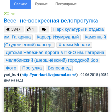
Свежие
Лучшие
Популярные
Отчет
Весенне-воскресная велопрогулка
Парк культуры и отдыха 
5847
1
им. Гагарина
Карьер Изумрудный
Каменный 
(Студенческий) карьер 
Холмы Монахи
Детская железная дорога в ПКиО им. Гагарина
Челябинский (Шершнёвский) городской бор
Фото
Прогулка
Велосипед
yari_kuri (
http://yari-kuri.livejournal.com/
)
, 02.06.2015 (4084
дня назад)