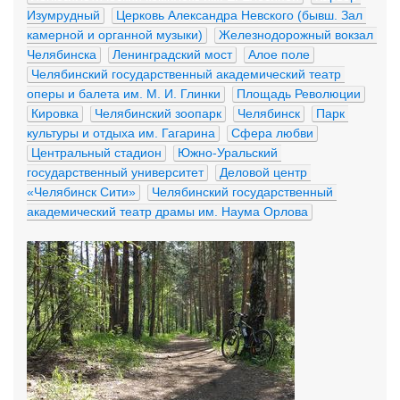
Изумрудный
Церковь Александра Невского (бывш. Зал 
камерной и органной музыки)
Железнодорожный вокзал 
Челябинска
Ленинградский мост
Алое поле
Челябинский государственный академический театр 
оперы и балета им. М. И. Глинки
Площадь Революции
Кировка
Челябинский зоопарк
Челябинск
Парк 
культуры и отдыха им. Гагарина
Сфера любви
Центральный стадион
Южно-Уральский 
государственный университет
Деловой центр 
«Челябинск Сити»
Челябинский государственный 
академический театр драмы им. Наума Орлова