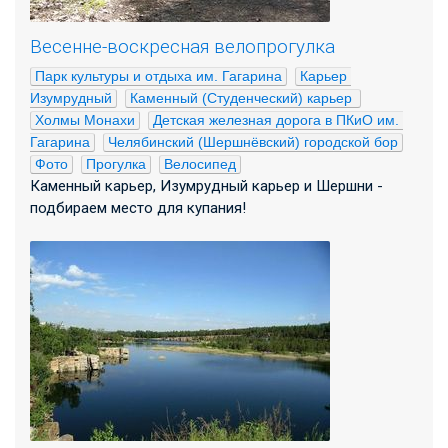
Весенне-воскресная велопрогулка
Парк культуры и отдыха им. Гагарина
Карьер 
Изумрудный
Каменный (Студенческий) карьер 
Холмы Монахи
Детская железная дорога в ПКиО им. 
Гагарина
Челябинский (Шершнёвский) городской бор
Фото
Прогулка
Велосипед
Каменный карьер, Изумрудный карьер и Шершни -
подбираем место для купания!