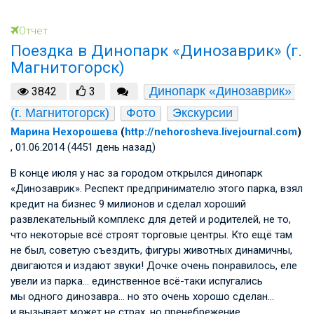
Отчет
Поездка в Динопарк «Динозаврик» (г.
Магнитогорск)
Динопарк «Динозаврик» 
3842
3
(г. Магнитогорск)
Фото
Экскурсии
Марина Нехорошева
(
http://nehorosheva.livejournal.com
)
, 01.06.2014 (4451 день назад)
В конце июля у нас за городом открылся динопарк
«Динозаврик». Респект предпринимателю этого парка, взял
кредит на бизнес 9 милионов и сделал хороший
развлекательный комплекс для детей и родителей, не то,
что некоторые всё строят торговые центры. Кто ещё там
не был, советую съездить, фигуры животных динамичны,
двигаются и издают звуки! Дочке очень понравилось, еле
увели из парка… единственное всё-таки испугались
мы одного динозавра… но это очень хорошо сделан…
и вызывает может не страх, но пренебрежение…