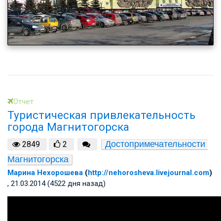
Отчет
Туристическая привлекательность
города Магнитогорска
Достопримечательности 
2849
2
Магнитогорска
Марина Нехорошева
(
http://nehorosheva.livejournal.com
)
, 21.03.2014 (4522 дня назад)