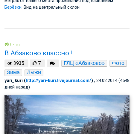
метрах от нашего места проживания под названием
Берёзки
. Вид на центральный склон
Отчет
В Абзаково классно !
ГЛЦ «Абзаково»
Фото
3935
7
Зима
Лыжи
yari_kuri (
http://yari-kuri.livejournal.com/
)
, 24.02.2014 (4548
дней назад)