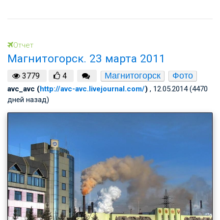
Отчет
Магнитогорск. 23 марта 2011
Магнитогорск
Фото
3779
4
avc_avc (
http://avc-avc.livejournal.com/
)
, 12.05.2014 (4470
дней назад)