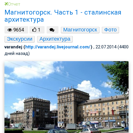
Отчет
Магнитогорск. Часть 1 - сталинская
архитектура
Магнитогорск
Фото
9654
1
Экскурсии
Архитектура
varandej (
http://varandej.livejournal.com/
)
, 22.07.2014 (4400
дней назад)