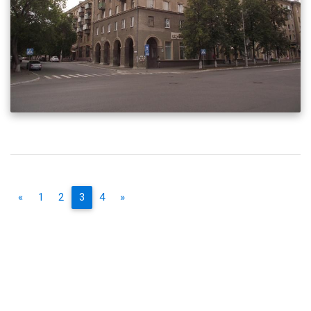
«
1
2
3
4
»