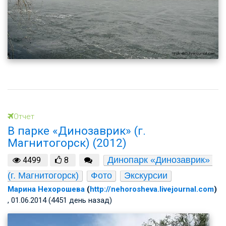
Отчет
В парке «Динозаврик» (г.
Магнитогорск) (2012)
Динопарк «Динозаврик» 
4499
8
(г. Магнитогорск)
Фото
Экскурсии
Марина Нехорошева
(
http://nehorosheva.livejournal.com
)
, 01.06.2014 (4451 день назад)