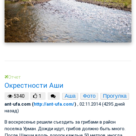
Отчет
Окрестности Аши
Аша
Фото
Прогулка
5340
1
ant-ufa.com (
http://ant-ufa.com/
)
, 02.11.2014 (4295 дней
назад)
В воскресенье решили съездить за грибами в район
поселка Урман. Дожди идут, грибов должно быть много.
После Шакши вдоль дороги каждые 50 метров, иногда