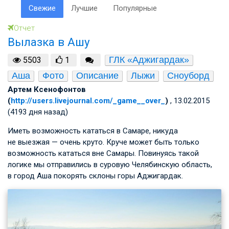
Свежие
Лучшие
Популярные
Отчет
Вылазка в Ашу
ГЛК «Аджигардак»
5503
1
Аша
Фото
Описание
Лыжи
Сноуборд
Артем Ксенофонтов
(
http://users.livejournal.com/_game__over_
)
, 13.02.2015
(4193 дня назад)
Иметь возможность кататься в Самаре, никуда
не выезжая — очень круто. Круче может быть только
возможность кататься вне Самары. Повинуясь такой
логике мы отправились в суровую Челябинскую область,
в город Аша покорять склоны горы Аджигардак.