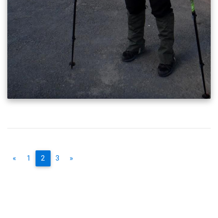
«
1
2
3
»