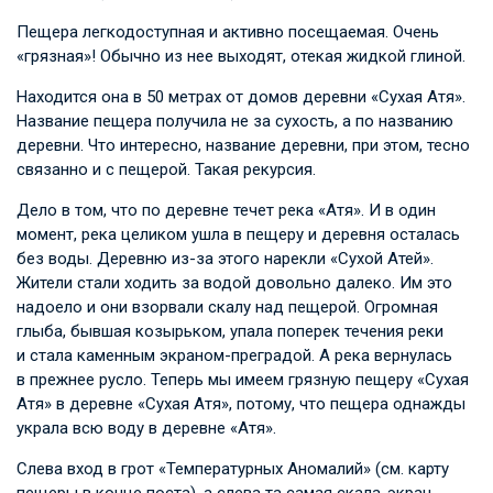
Пещера легкодоступная и активно посещаемая. Очень
«грязная»! Обычно из нее выходят, отекая жидкой глиной.
Находится она в 50 метрах от домов деревни «Сухая Атя».
Название пещера получила не за сухость, а по названию
деревни. Что интересно, название деревни, при этом, тесно
связанно и с пещерой. Такая рекурсия.
Дело в том, что по деревне течет река «Атя». И в один
момент, река целиком ушла в пещеру и деревня осталась
без воды. Деревню из-за этого нарекли «Сухой Атей».
Жители стали ходить за водой довольно далеко. Им это
надоело и они взорвали скалу над пещерой. Огромная
глыба, бывшая козырьком, упала поперек течения реки
и стала каменным экраном-преградой. А река вернулась
в прежнее русло. Теперь мы имеем грязную пещеру «Сухая
Атя» в деревне «Сухая Атя», потому, что пещера однажды
украла всю воду в деревне «Атя».
Слева вход в грот «Температурных Аномалий» (см. карту
пещеры в конце поста), а слева та самая скала-экран,