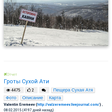
Отчет
Гроты Сухой Ати
Пещера Сухая Атя
4475
2
Фото
Описание
Карта
Valentin Eremeev (
http://valzeremeev.livejournal.com/
)
,
08.02.2015 (4197 дней назад)