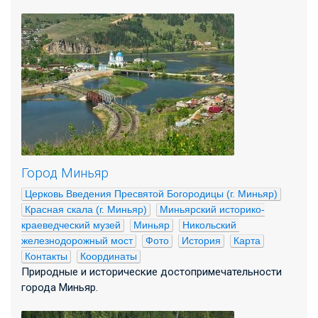
Город Миньяр
Церковь Введения Пресвятой Богородицы (г. Миньяр)
Красная скала (г. Миньяр)
Миньярский историко-
краеведческий музей
Миньяр
Никольский 
железнодорожный мост
Фото
История
Карта
Контакты
Координаты
Природные и исторические достопримечательности
города Миньяр.