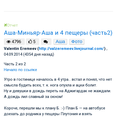
Отчет
Аша-Миньяр-Аша и 4 пещеры (часть2)
Аша
Фото
4796
5
Valentin Eremeev (
http://valzeremeev.livejournal.com/
)
,
04.09.2014 (4354 дня назад)
Часть 2 из 2
Начало по ссылке
Утро в гостинице началось в 4 утра… встал и понял, что нет
смысла будить всех, т. к. нога опухла и ацки болит.
Ну и девушки в дождь переть на Аджигардак не жаждали.
А дождь лил славный за окном!
Короче, перешли мы к плану Б. :-) План Б — на автобусе
доехать до родника у пещеры Плутония и взять