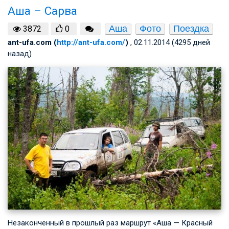
Аша – Сарва
Аша
Фото
Поездка
3872
0
ant-ufa.com (
http://ant-ufa.com/
)
, 02.11.2014 (4295 дней
назад)
Незаконченный в прошлый раз маршрут «Аша — Красный