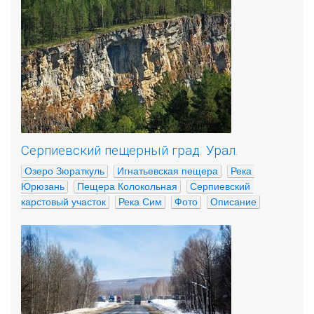
Серпиевский пещерный град. Урал.
Озеро Зюраткуль
Игнатьевская пещера
Река 
Юрюзань
Пещера Колокольная
Серпиевский 
карстовый участок
Река Сим
Фото
Описание