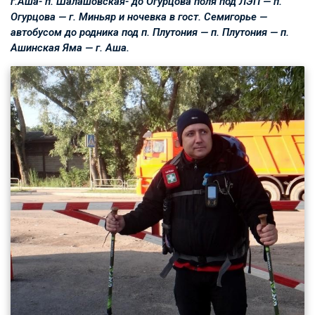
г.Аша- п. Шалашовская- до Огурцова поля под ЛЭП — п.
Огурцова — г. Миньяр и ночевка в гост. Семигорье —
автобусом до родника под п. Плутония — п. Плутония — п.
Ашинская Яма — г. Аша.