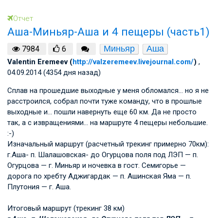
Отчет
Аша-Миньяр-Аша и 4 пещеры (часть1)
Миньяр
Аша
7984
6
Valentin Eremeev (
http://valzeremeev.livejournal.com/
)
,
04.09.2014 (4354 дня назад)
Сплав на прошедшие выходные у меня обломался… но я не
расстроился, собрал почти туже команду, что в прошлые
выходные и… пошли навернуть еще 60 км. Да не просто
так, а с извращениями… на маршруте 4 пещеры небольшие.
:-)
Изначальный маршрут (расчетный трекинг примерно 70км):
г.Аша- п. Шалашовская- до Огурцова поля под ЛЭП — п.
Огурцова — г. Миньяр и ночевка в гост. Семигорье —
дорога по хребту Аджигардак — п. Ашинская Яма — п.
Плутония — г. Аша.
Итоговый маршрут (трекинг 38 км)