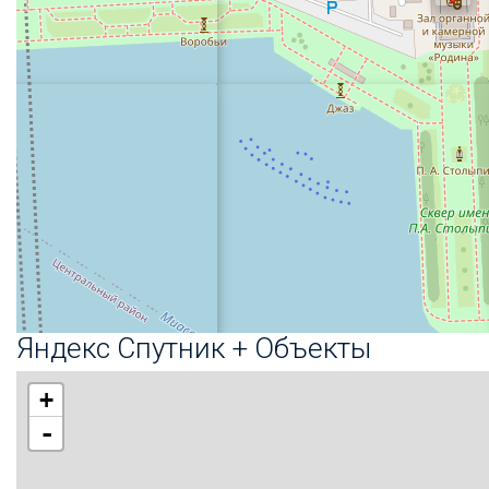
Яндекс Спутник + Объекты
+
-