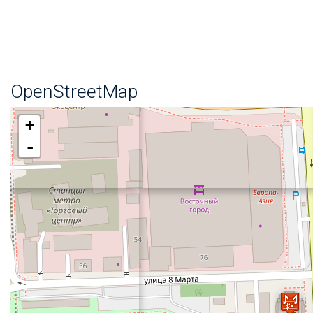
OpenStreetMap
+
-