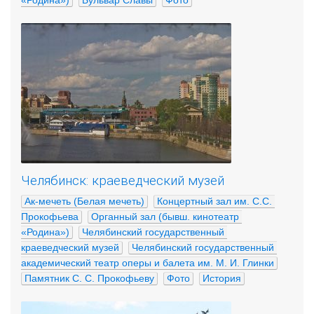
Челябинск: краеведческий музей
Ак-мечеть (Белая мечеть)
Концертный зал им. С.С. 
Прокофьева
Органный зал (бывш. кинотеатр 
«Родина»)
Челябинский государственный 
краеведческий музей
Челябинский государственный 
академический театр оперы и балета им. М. И. Глинки
Памятник С. С. Прокофьеву
Фото
История