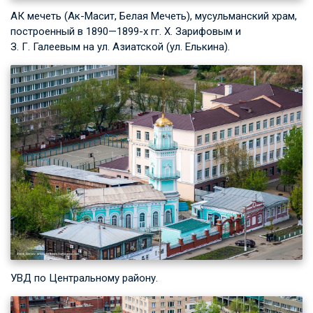
АК мечеть (Ак-Масит, Белая Мечеть), мусульманский храм,
построенный в 1890—1899-х гг. Х. Зарифовым и
З. Г. Галеевым
на ул. Азиатской (ул. Елькина).
УВД по Центральному району.