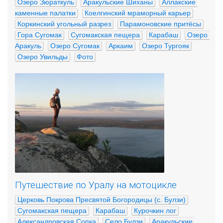
Озеро Зюраткуль
Аракульские Шиханы
Аллакские 
каменные палатки
Коелгинский мраморный карьер
Коркинский угольный разрез
Парамоновские притёсы
Гора Сугомак
Сугомакская пещера
Карабаш
Озеро 
Аракуль
Озеро Сугомак
Аркаим
Озеро Тургояк
Озеро Увильды
Фото
Путешествие по Уралу на мотоцикле
Церковь Покрова Пресвятой Богородицы (с. Булзи)
Сугомакская пещера
Карабаш
Курочкин лог
Александровская Сопка
Село Булзи
Аракульские 