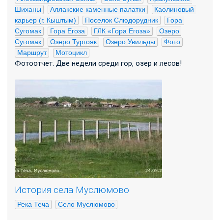
Шиханы
Аллакские каменные палатки
Каолиновый 
карьер (г. Кыштым)
Поселок Слюдорудник
Гора 
Сугомак
Гора Егоза
ГЛК «Гора Егоза»
Озеро 
Сугомак
Озеро Тургояк
Озеро Увильды
Фото
Маршрут
Мотоцикл
Фотоотчет. Две недели среди гор, озер и лесов!
История села Муслюмово
Река Теча
Село Муслюмово