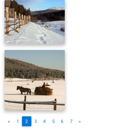
«
1
2
3
4
5
6
7
»