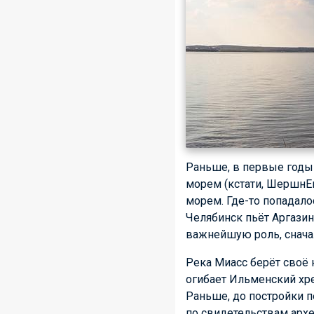
Раньше, в первые год
морем (кстати, ШершнЕв
морем. Где-то попадало
Челябинск пьёт Аргазин
важнейшую роль, сначал
Река Миасс берёт своё 
огибает Ильменский хре
Раньше, до постройки п
по свидетельствам архе