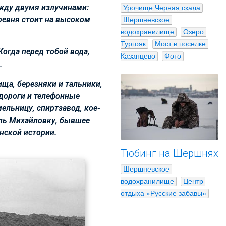
ежду двумя излучинами:
Урочище Черная скала
еревня стоит на высоком
Шершневское 
водохранилище
Озеро 
Тургояк
Мост в поселке 
Когда перед тобой вода,
Казанцево
Фото
…
ща, березняки и тальники,
 дороги и телефонные
ельницу, спиртзавод, кое-
жаль Михайловку, бывшее
нской истории.
Тюбинг на Шершнях
Шершневское 
водохранилище
Центр 
отдыха «Русские забавы»