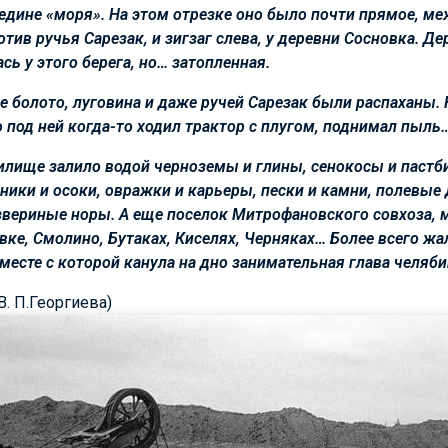
редине «моря». На этом отрезке оно было почти прямое, м
отив ручья Сарезак, и зигзаг слева, у деревни Сосновка. Д
ась у этого берега, но… затопленная.
 болото, луговина и даже ручей Сарезак были распаханы. 
о под ней когда-то ходил трактор с плугом, поднимал пыль
лище залило водой черноземы и глины, сенокосы и пастби
тники и осоки, овражки и карьеры, пески и камни, полевые
 звериные норы. А еще поселок Митрофановского совхоза, м
овке, Смолино, Бутаках, Киселях, Черняках… Более всего 
месте с которой канула на дно занимательная глава челяби
В. П.Георгиева)