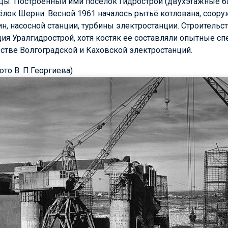
ы. Построенный ими посёлок Гидрострой (двухэтажные ба
ёлок Шерни. Весной 1961 началось рытьё котлована, соор
н, насосной станции, турбины электростанции. Строительс
ция Уралгидрострой, хотя костяк её составляли опытные с
ьстве Волгоградской и Каховской электростанций.
то В. П.Георгиева)