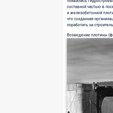
появились гидростроевц
составной частью в пос
и железобетонной плоти
что созданная организа
поработать на строител
Возведение плотины (фо