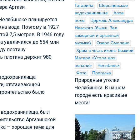
Гагарина
Шершневское 
ра Аргази.
водохранилище
Алое 
 Челябинске планируется
поле
Церковь Александра 
жна вода. Поэтому в 1927
Невского (бывш. Зал 
ой 7,5 метров. В 1946 году
камерной и органной 
а увеличился до 554 млн
музыки)
Озеро Смолино
оду плотину
Храм в честь иконы Божией 
рь плотина держит 980
Матери «Утоли моя 
печали»
Челябинск
Фото
Прогулка
 водохранилища
Природные уголки
ти, отстаивающей
Челябинска. В нашем
строительство было
городе есть красивые
места!
 водохранилища, был
оительстве Аргазинской
лка — хорошая тема для