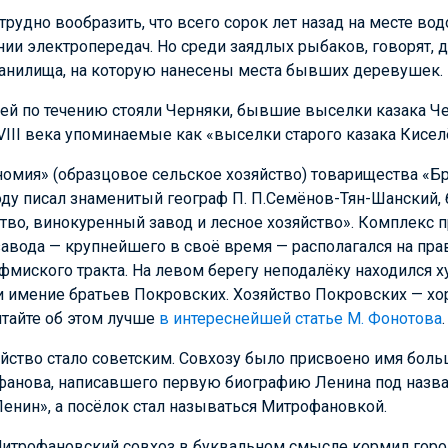
трудно вообразить, что всего сорок лет назад на месте во
нии электропередач. Но среди заядлых рыбаков, говорят, д
ранилища, на которую нанесены места бывших деревушек.
й по течению стояли Черняки, бывшие выселки казака Ч
VIII века упоминаемые как «выселки старого казака Кисел
омия» (образцовое сельское хозяйство) товарищества «Б
году писал знаменитый географ П. П.Семёнов-Тян-Шанский,
ство, винокуренный завод и лесное хозяйство». Комплек
авода — крупнейшего в своё время — располагался на пра
Уфмиского тракта. На левом берегу неподалёку находился х
и имение братьев Покровских. Хозяйство Покровских — хо
итайте об этом лучше
в интереснейшей статье М. Фонотова
.
зяйство стало советским. Совхозу было присвоено имя бол
фанова, написавшего первую биографию Ленина под назв
Ленин», а посёлок стал называться Митрофановкой.
Митрофановский совхоз в буквальном смысле кормил горо