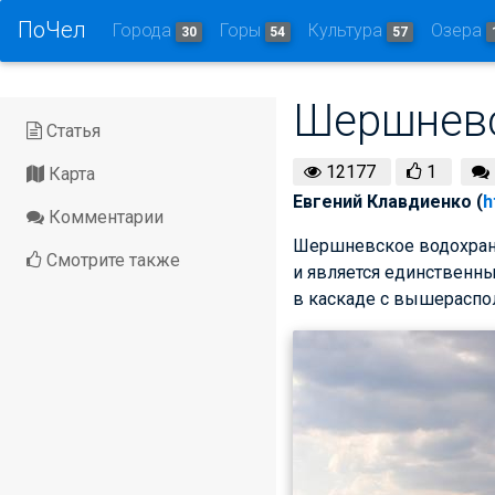
ПоЧел
Города
Горы
Культура
Озера
30
54
57
Шершнев
Статья
12177
1
Карта
Евгений Клавдиенко (
h
Комментарии
Шершневское водохрани
Смотрите также
и является единственны
в каскаде с вышерасп