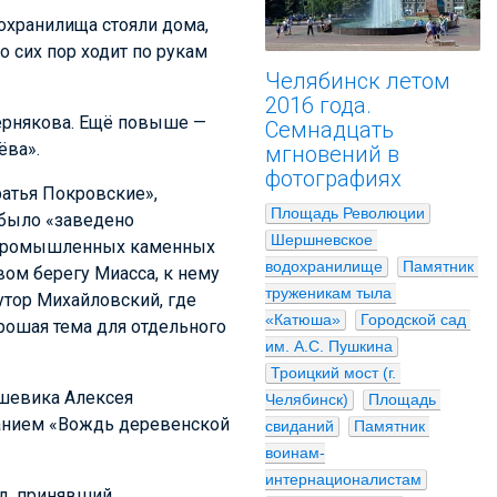
дохранилища стояли дома,
о сих пор ходит по рукам
Челябинск летом
2016 года.
ернякова. Ещё повыше —
Семнадцать
ёва».
мгновений в
фотографиях
ратья Покровские»,
Площадь Революции
 было «заведено
Шершневское 
с промышленных каменных
водохранилище
Памятник 
вом берегу Миасса, к нему
труженикам тыла 
утор Михайловский, где
«Катюша»
Городской сад 
рошая тема для отдельного
им. А.С. Пушкина
Троицкий мост (г. 
ьшевика Алексея
Челябинск)
Площадь 
анием «Вождь деревенской
свиданий
Памятник 
воинам-
интернационалистам
д, принявший