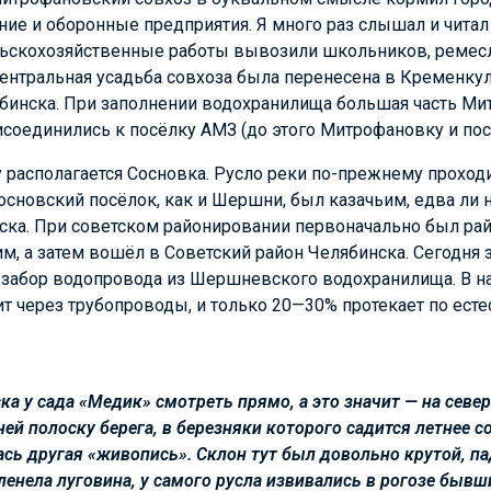
ие и оборонные предприятия. Я много раз слышал и читал
ельскохозяйственные работы вывозили школьников, ремесл
ентральная усадьба совхоза была перенесена в Кременкул
ябинска. При заполнении водохранилища большая часть Ми
соединились к посёлку АМЗ (до этого Митрофановку и пос
 располагается Сосновка. Русло реки по-прежнему проходи
Сосновский посёлок, как и Шершни, был казачьим, едва ли
ска. При советском районировании первоначально был рай
, а затем вошёл в Советский район Челябинска. Сегодня 
 забор водопровода из Шершневского водохранилища. В 
т через трубопроводы, и только 20—30% протекает по есте
ка у сада «Медик» смотреть прямо, а это значит — на севе
ней полоску берега, в березняки которого садится летнее с
ась другая «живопись». Склон тут был довольно крутой, па
еленела луговина, у самого русла извивались в рогозе бывш