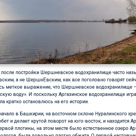
ы после постройки Шершневское водохранилище часто н
ским, а не ШершнЁвским, как все поголовно говорят сейч
сь меткое выражение, что Шершневское водохранилище — э
скую воду». И поскольку Аргазинское водохранилище игра
а кратко остановлюсь на его истории.
начало в Башкирии, на восточном склоне Нуралинского хреб
бет и делает крутой поворот на юго-восток, и находится 
ервой плотины, на этом месте было естественное озеро Арг
ологов, была довольно плотно обжита. О первой настоящей