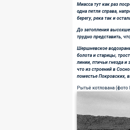
Миасса тут как раз пос
одна петля справа, напр
берегу, река так и остал
До затопления высохшее
трудно представить, чт
Шершневское водохрани
болота и старицы, трос
линии, птичьи гнезда и
что из строений в Сосн
поместье Покровских, в
Рытьё котлована (фото 