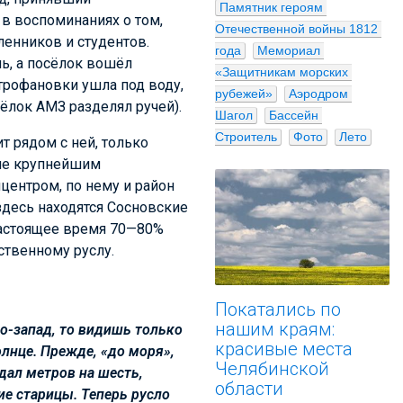
Памятник героям 
 в воспоминаниях о том,
Отечественной войны 1812 
енников и студентов.
года
Мемориал 
ь, а посёлок вошёл
«Защитникам морских 
трофановки ушла под воду,
рубежей»
Аэродром 
ёлок АМЗ разделял ручей).
Шагол
Бассейн 
Строитель
Фото
Лето
т рядом с ней, только
 не крупнейшим
центром, по нему и район
здесь находятся Сосновские
настоящее время 70—80%
ственному руслу.
Покатались по
нашим краям:
ро-запад, то видишь только
красивые места
олнце. Прежде, «до моря»,
Челябинской
дал метров на шесть,
области
ие старицы. Теперь русло