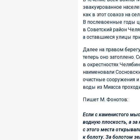
эвакуированное населен
как в этот совхоз на с
В послевоенные годы ц
в Советский район Чел
а оставшиеся улицы при
Далее на правом берегу
теперь оно затоплено. 
в окрестностях Челябин
наименовали Сосновским
очистные сооружения и
воды из Миасса проходи
Пишет М. Фонотов:
Если с каменистого мыс
водную плоскость, а за 
с этого места открывал
к болоту. За болотом з