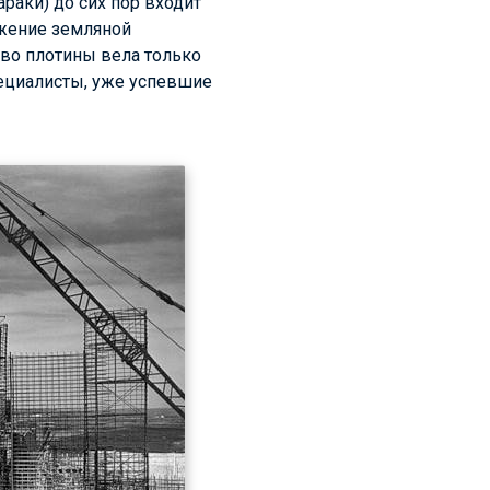
раки) до сих пор входит
ужение земляной
тво плотины вела только
пециалисты, уже успевшие