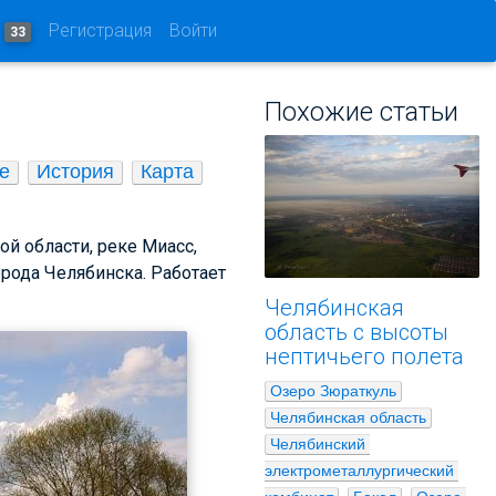
и
Регистрация
Войти
33
Похожие статьи
е
История
Карта
й области, реке Миасс,
рода Челябинска. Работает
Челябинская
область с высоты
нептичьего полета
Озеро Зюраткуль
Челябинская область
Челябинский 
электрометаллургический 