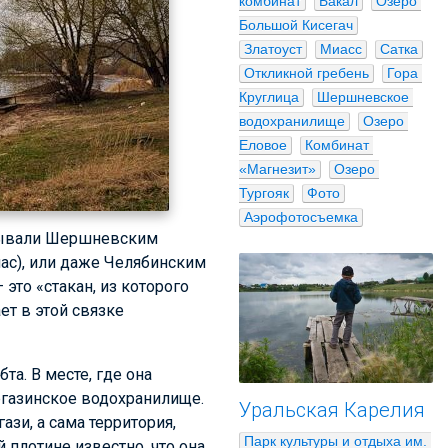
комбинат
Бакал
Озеро 
Большой Кисегач
Златоуст
Миасс
Сатка
Откликной гребень
Гора 
Круглица
Шершневское 
водохранилище
Озеро 
Еловое
Комбинат 
«Магнезит»
Озеро 
Тургояк
Фото
Аэрофотосъемка
азывали Шершневским
ас), или даже Челябинским
то «стакан, из которого
ет в этой связке
та. В месте, где она
Аргазинское водохранилище.
Уральская Карелия
ази, а сама территория,
Парк культуры и отдыха им. 
 плотине известно, что она