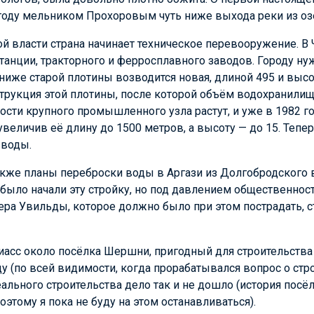
году мельником Прохоровым чуть ниже выхода реки из озе
й власти страна начинает техническое перевооружение. В
танции, тракторного и ферросплавного заводов. Городу ну
 ниже старой плотины возводится новая, длиной 495 и высот
трукция этой плотины, после которой объём водохранилищ
ости крупного промышленного узла растут, и уже в 1982 г
увеличив её длину до 1500 метров, а высоту — до 15. Тепе
 воды.
кже планы переброски воды в Аргази из Долгобродского
было начали эту стройку, но под давлением общественнос
ера Увильды, которое должно было при этом пострадать, 
иасс около посёлка Шершни, пригодный для строительства
у (по всей видимости, когда прорабатывался вопрос о стр
реального строительства дело так и не дошло (история посё
оэтому я пока не буду на этом останавливаться).