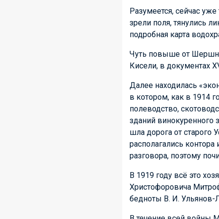
Разумеется, сейчас уже 
зрели поля, тянулись ли
подробная карта водох
Чуть повыше от Шершне
Кисели, в документах X
Далее находилась «экон
в котором, как в 1914 
полеводство, скотовод
зданий винокуренного з
шла дорога от старого 
располагались контора 
разговора, поэтому поч
В 1919 году всё это хо
Христофоровича Митро
бедноты В. И. Ульянов-
В течение всей войны 