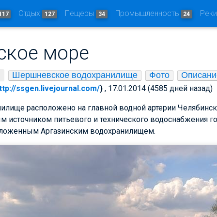
Отдых
Пещеры
Промышленность
Рек
117
127
34
24
ское море
Шершневское водохранилище
Фото
Описани
ttp://ssgen.livejournal.com/
)
, 17.01.2014 (4585 дней назад)
лище расположено на главной водной артерии Челябинско
м источником питьевого и технического водоснабжения го
оложенным Аргазинским водохранилищем.