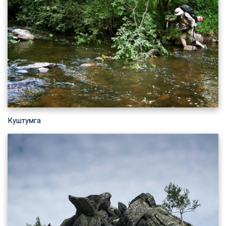
Куштумга