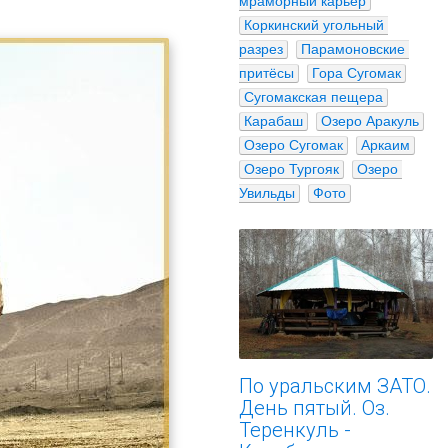
мраморный карьер
Коркинский угольный 
разрез
Парамоновские 
притёсы
Гора Сугомак
Сугомакская пещера
Карабаш
Озеро Аракуль
Озеро Сугомак
Аркаим
Озеро Тургояк
Озеро 
Увильды
Фото
По уральским ЗАТО.
День пятый. Оз.
Теренкуль -