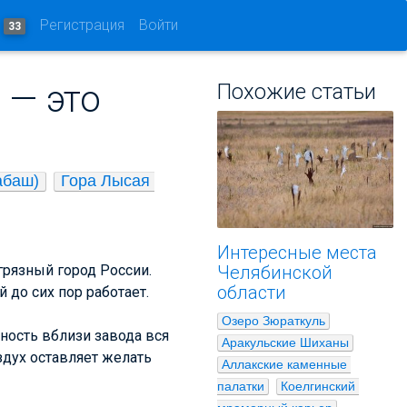
и
Регистрация
Войти
33
 — это
Похожие статьи
абаш)
Гора Лысая 
Интересные места
грязный город России.
Челябинской
области
 до сих пор работает.
Озеро Зюраткуль
ьность вблизи завода вся
Аракульские Шиханы
здух оставляет желать
Аллакские каменные 
палатки
Коелгинский 