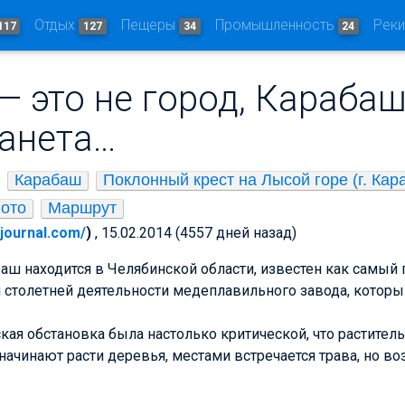
Отдых
Пещеры
Промышленность
Рек
117
127
34
24
 это не город, Карабаш
ланета…
Карабаш
Поклонный крест на Лысой горе (г. Кар
ото
Маршрут
vejournal.com/
)
, 15.02.2014 (4557 дней назад)
ш находится в Челябинской области, известен как самый 
я столетней деятельности медеплавильного завода, который
ская обстановка была настолько критической, что растител
начинают расти деревья, местами встречается трава, но во