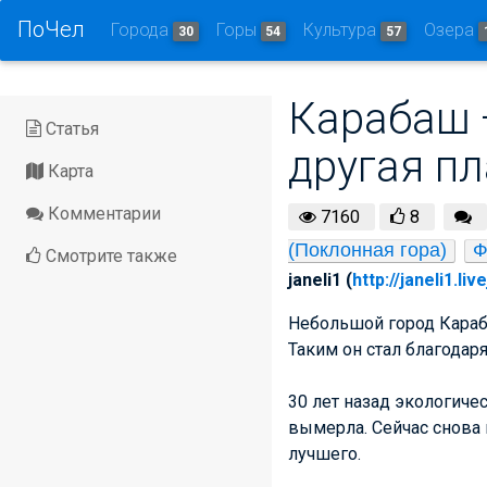
ПоЧел
Города
Горы
Культура
Озера
30
54
57
Карабаш —
Статья
другая п
Карта
Комментарии
7160
8
(Поклонная гора)
Ф
Смотрите также
janeli1 (
http://janeli1.li
Небольшой город Караба
Таким он стал благодар
30 лет назад экологиче
вымерла. Сейчас снова 
лучшего.