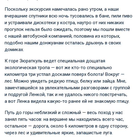
Поскольку экскурсия намечалась рано утром, а наши
вчерашние спутники всю ночь тусовались в бане, пили пиво
и устраивали дискотеки у костра, наутро от них никаких
прогулок нельзя было ожидать, поэтому мы пошли вместе
с нашей автобусной компанией, половина из которых,
подобно нашим донжуанам осталась дрыхнуь в своих
домиках.
К горе Зюраткуль ведет специальная дощатая
экологическая тропа — вот же кто-то специально
километра три устлал досками поверх болота! Вокруг —
лес. Можно увидеть редкую птицу, белку или зайца. Мне,
замечтавшейся за увлекательными разговорами с группой
и подругой Ленкой, так и не удалось никого повстречать,
а вот Ленка видела какую-то ранее ей не знакомую птицу.
Путь до горы неблизкий и сложный — весь поход у нас
занял пять часов: на вершине мы находились всего час,
остальное — дорога, около 6 километров в одну сторону,
через лес и удивительные яркие, запашистые луга.