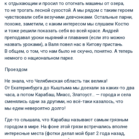
к отдыхающим и просил то отогнать машины от озера,
то не трогать лесной сухостой. А мы рядом с таким героем
чувствовали себя везучими девчонками. Остальные парни,
похоже, заметили, с каким интересом мы слушаем Костю
и тоже решили показать себя во всей красе. Андрей
преподавал уроки ныряний и плавания (если это можно
назвать уроками), а Валя повел нас в Китову пристань.
В общем, о том, что нам было не скучно, понятно. А теперь
немного о национальном парке.
Проездом
Не знала, что Челябинская область так велика!
От Екатеринбурга до Кыштыма мы доехали за каких-то два
часа, а потом Карабаш, Миасс, Златоуст… — города и села
сменялись одни за другими, но всё-таки казалось, что
мы едем невероятно долго!
Где-то слышала, что Карабаш называют самым грязным
городом в мире. На фоне этой грязи встречались вполне
интересные места (фотки делал мой брат 2 года назад,