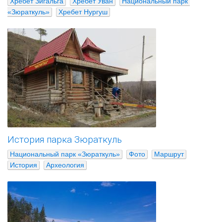
Хребет Зигальга
Хребет Уван
Национальный парк 
«Зюраткуль»
Хребет Нургуш
История парка Зюраткуль
Национальный парк «Зюраткуль»
Фото
Маршрут
История
Археология