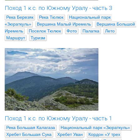
Поход 1 к.с. по Южному Уралу - часть 3
Река Березяк
Река Тюлюк
Национальный парк 
«Зюраткуль»
Вершина Малый Иремель
Вершина Большой 
Иремель
Поселок Тюлюк
Фото
Палатка
Лето
Маршрут
Туризм
Поход 1 к.с. по Южному Уралу - часть 1
Река Большая Калагаза
Национальный парк «Зюраткуль»
Хребет Большая Сука
Хребет Уван
Кордон «У трех 