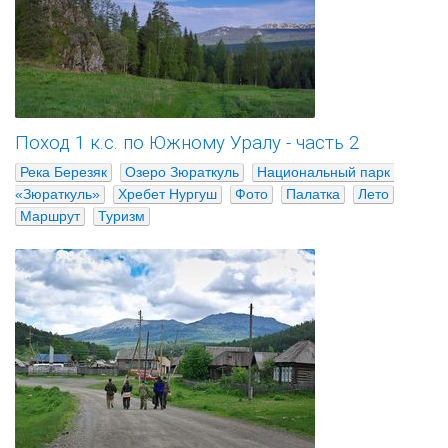
Поход 1 к.с. по Южному Уралу - часть 2
Река Березяк
Озеро Зюраткуль
Национальный парк 
«Зюраткуль»
Хребет Нургуш
Фото
Палатка
Лето
Маршрут
Туризм