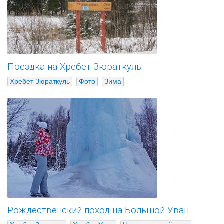
Поездка на Хребет Зюраткуль
Хребет Зюраткуль
Фото
Зима
Рождественский поход на Большой Уван