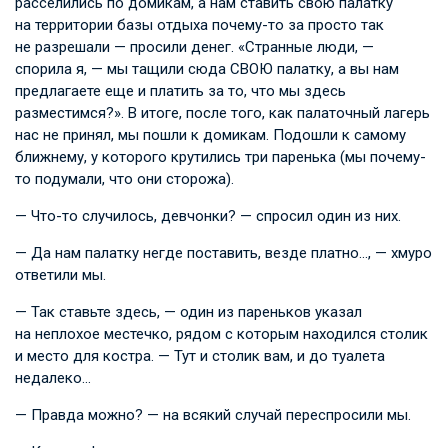
расселились по домикам, а нам ставить свою палатку
на территории базы отдыха почему-то за просто так
не разрешали — просили денег. «Странные люди, —
спорила я, — мы тащили сюда СВОЮ палатку, а вы нам
предлагаете еще и платить за то, что мы здесь
разместимся?». В итоге, после того, как палаточный лагерь
нас не принял, мы пошли к домикам. Подошли к самому
ближнему, у которого крутились три паренька (мы почему-
то подумали, что они сторожа).
— Что-то случилось, девчонки? — спросил один из них.
— Да нам палатку негде поставить, везде платно…, — хмуро
ответили мы.
— Так ставьте здесь, — один из пареньков указал
на неплохое местечко, рядом с которым находился столик
и место для костра. — Тут и столик вам, и до туалета
недалеко…
— Правда можно? — на всякий случай переспросили мы.