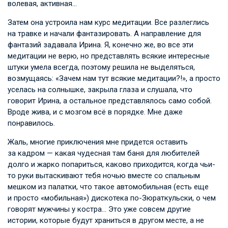
волевая, активная…
Затем она устроила нам курс медитации. Все разлеглись
на травке и начали фантазировать. А направление для
фантазий задавала Ирина. Я, конечно же, во все эти
медитации не верю, но представлять всякие интересные
штуки умела всегда, поэтому решила не выделяться,
возмущаясь: «Зачем нам тут всякие медитации?!», а просто
уселась на солнышке, закрыла глаза и слушала, что
говорит Ирина, а остальное представлялось само собой.
Вроде жива, и с мозгом всё в порядке. Мне даже
понравилось.
Жаль, многие приключения мне придется оставить
за кадром — какая чудесная там баня для любителей
долго и жарко попариться, каково приходится, когда чьи-
то руки вытаскивают тебя ночью вместе со спальным
мешком из палатки, что такое автомобильная (есть еще
и просто «мобильная») дискотека по-Зюраткульски, о чем
говорят мужчины у костра… Это уже совсем другие
истории, которые будут храниться в другом месте, а не