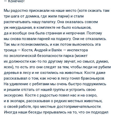
— Конечно!
Мы радостно прискакали на наше место (хотя скакать там
три шага от домика, где жили парни) и стали
распечатывать нашу палатку. Она оказалась совсем
уж никудышная, в комплекте не было колышков,
да и вообще она была странная и непрочная. Поэтому
мы снова позвали парней на подмогу. Они не отказались.
Так мы и познакомились, и как потом выяснилось эта
троица — Костя, Андрей и Валёк — инспектора
по экологической безопасности парка (может
их должности как-то по другому звучат, но смысл, думаю,
ясен), то есть это они следят за тем, чтобы люди не рубили
деревья в лесу и не охотились на животных. Костя даже
рассказывал о том, как ночю в лесу гонял браконьеров.
На удивление с ребятами мы очень быстро подружились
и решили отстать от нашей группы и устроить свою
экскурсию. Костя с радостью повел нас и на озеро,
и в экопарк, рассказывая о редких местных животных,
о своей работе, про местные достопримечательности.
Иногда наши беседы прерывались на то, что он подходил