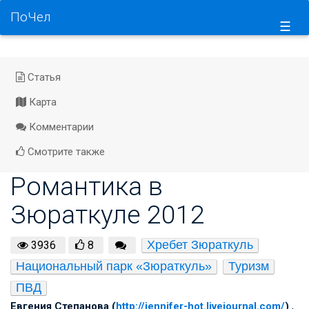
ПоЧел
☰
Статья
Карта
Комментарии
Смотрите также
Романтика в
Зюраткуле 2012
Хребет Зюраткуль
3936
8
Национальный парк «Зюраткуль»
Туризм
ПВД
Евгения Степанова (
http://jennifer-hot.livejournal.com/
)
,