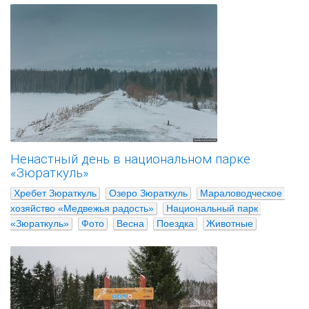
Ненастный день в национальном парке
«Зюраткуль»
Хребет Зюраткуль
Озеро Зюраткуль
Мараловодческое 
хозяйство «Медвежья радость»
Национальный парк 
«Зюраткуль»
Фото
Весна
Поездка
Животные