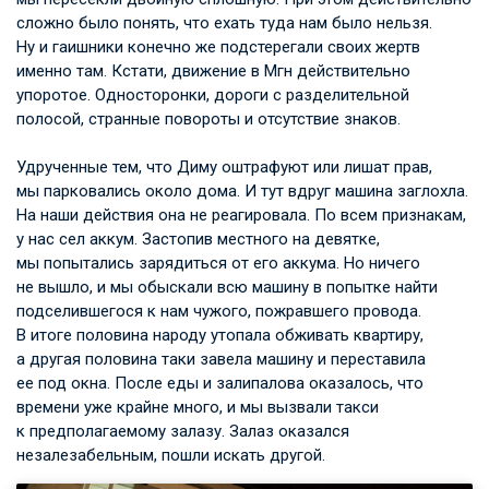
сложно было понять, что ехать туда нам было нельзя.
Ну и гаишники конечно же подстерегали своих жертв
именно там. Кстати, движение в Мгн действительно
упоротое. Односторонки, дороги с разделительной
полосой, странные повороты и отсутствие знаков.
Удрученные тем, что Диму оштрафуют или лишат прав,
мы парковались около дома. И тут вдруг машина заглохла.
На наши действия она не реагировала. По всем признакам,
у нас сел аккум. Застопив местного на девятке,
мы попытались зарядиться от его аккума. Но ничего
не вышло, и мы обыскали всю машину в попытке найти
подселившегося к нам чужого, пожравшего провода.
В итоге половина народу утопала обживать квартиру,
а другая половина таки завела машину и переставила
ее под окна. После еды и залипалова оказалось, что
времени уже крайне много, и мы вызвали такси
к предполагаемому залазу. Залаз оказался
незалезабельным, пошли искать другой.