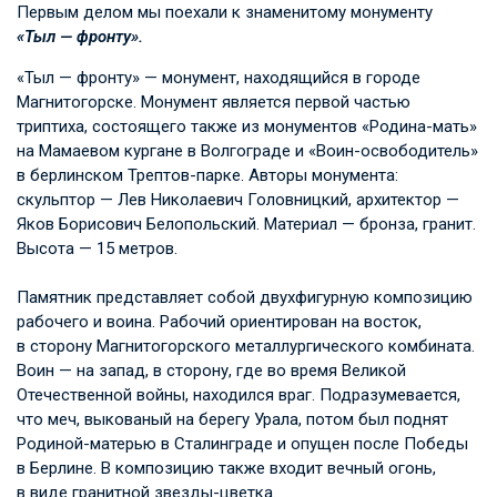
Первым делом мы поехали к знаменитому монументу
«Тыл — фронту».
«Тыл — фронту» — монумент, находящийся в городе
Магнитогорске. Монумент является первой частью
триптиха, состоящего также из монументов «Родина-мать»
на Мамаевом кургане в Волгограде и «Воин-освободитель»
в берлинском Трептов-парке. Авторы монумента:
скульптор — Лев Николаевич Головницкий, архитектор —
Яков Борисович Белопольский. Материал — бронза, гранит.
Высота — 15 метров.
Памятник представляет собой двухфигурную композицию
рабочего и воина. Рабочий ориентирован на восток,
в сторону Магнитогорского металлургического комбината.
Воин — на запад, в сторону, где во время Великой
Отечественной войны, находился враг. Подразумевается,
что меч, выкованый на берегу Урала, потом был поднят
Родиной-матерью в Сталинграде и опущен после Победы
в Берлине. В композицию также входит вечный огонь,
в виде гранитной звезды-цветка.