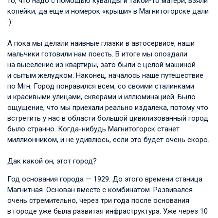
то, что надо с помощью кувалды и такой-то матери, взяли
копейки, да еще и номерок «крыши» в Магнитогорске дали
:)
А пока мы делали наивные глазки в автосервисе, наши
мальчики готовили нам поесть. В итоге мы опоздали
на выселение из квартиры, зато были с целой машиной
и сытым желудком. Наконец, началось наше путешествие
по Мгн. Город понравился всем, со своими сталинками
и красивыми улицами, скверами и иллюминацией. Было
ощущение, что мы приехали реально издалека, потому что
встретить у нас в области большой цивилизованный город
было странно. Когда-нибудь Магнитогорск станет
миллионником, и не удивлюсь, если это будет очень скоро.
Дак какой он, этот город?
Год основания города — 1929. До этого времени станица
Магнитная. Основан вместе с комбинатом. Развивался
очень стремительно, через три года после основания
в городе уже была развитая инфраструктура. Уже через 10