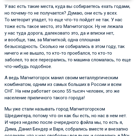
У вас есть такие места, куда вы собираетесь ехать годами,
но почему-то не получается? Думаю, они есть у всех.
То метеорит упадет, то еще что-то пойдет не так. У нас
тоже есть такое место, это Магнитогорск. Ну не лежала
у нас туда дорога, далековато это, да и вписки нет,
и вообще, там, за Магниткой, одна сплошная
безысходность. Сколько ни собирались в этом году, так
ничего и не вышло, то кто-то проебался, то кто-то
заболел, то все пересрались, то машина сломалась, то еще
что-нибудь подобное.
А ведь Магнитогорск манил своим металлургическим
комбинатом, одним из самых больших в России и всем
СНГ. На нем работает около 55 тысяч человек, это же
население приличного такого города!
Мы уже стали называть город Магнитогорском
Шредингера, потому что он как бы есть, но нас в нем нет.
И через неделю после очередного фэйла мы, то есть я,
Дима, Данил Бендер и Варя, собрались вместе и внезапно
осознали, что у нас свободны все выхи, и сорвались в Мгн.