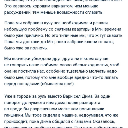
Это казалось хорошим вариантом, чем меньше
рассуждений, тем меньше возможности сглазить.
Пока мы собрали в кучу все необходимое и решали
небольшую проблему со снятием квартиры в Мгн, времени
было уже прилично. Но это типичные мы, что ж тут сказать.
Пока мы доехали до Мгн, пока забрали ключи от хаты,
было уже за полночь.
Мы всячески убеждали друг друга ни в коем случае
не говорить наше любимое слово «безысходность», чтоб
она не постигла нас, особенно тщательно молчать надо
было мне, потому что мне вообще вредно что-то ляпать
перед поездками (сбывается все!).
Уже в городе за руль вместо Вари сел Дима. За один
поворот до нужного нам дома после разворота
во вроде бы разрешенном месте нам посигналили
гаишники. Мы трое сидели в машине, недоумевая, что же
происходит, пока Дима общался с гайцами. Оказалось,
мы пересекли двойную сплошную. При этом действительно