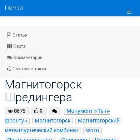
ПоЧел
☰
Статья
Карта
Комментарии
Смотрите также
Магнитогорск
Шредингера
Монумент «Тыл-
8675
9
фронту»
Магнитогорск
Магнитогорский 
металлургический комбинат
Фото
Промышленность
Описание
История