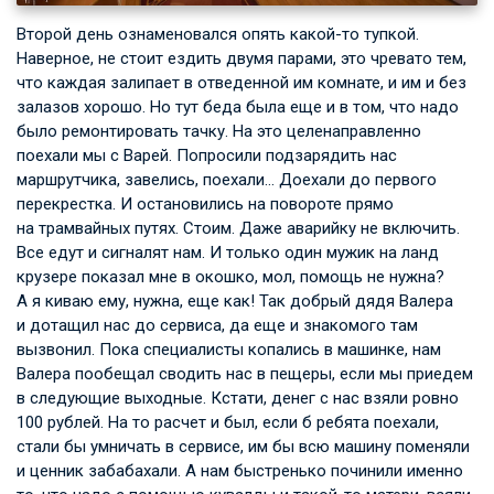
Второй день ознаменовался опять какой-то тупкой.
Наверное, не стоит ездить двумя парами, это чревато тем,
что каждая залипает в отведенной им комнате, и им и без
залазов хорошо. Но тут беда была еще и в том, что надо
было ремонтировать тачку. На это целенаправленно
поехали мы с Варей. Попросили подзарядить нас
маршрутчика, завелись, поехали… Доехали до первого
перекрестка. И остановились на повороте прямо
на трамвайных путях. Стоим. Даже аварийку не включить.
Все едут и сигналят нам. И только один мужик на ланд
крузере показал мне в окошко, мол, помощь не нужна?
А я киваю ему, нужна, еще как! Так добрый дядя Валера
и дотащил нас до сервиса, да еще и знакомого там
вызвонил. Пока специалисты копались в машинке, нам
Валера пообещал сводить нас в пещеры, если мы приедем
в следующие выходные. Кстати, денег с нас взяли ровно
100 рублей. На то расчет и был, если б ребята поехали,
стали бы умничать в сервисе, им бы всю машину поменяли
и ценник забабахали. А нам быстренько починили именно