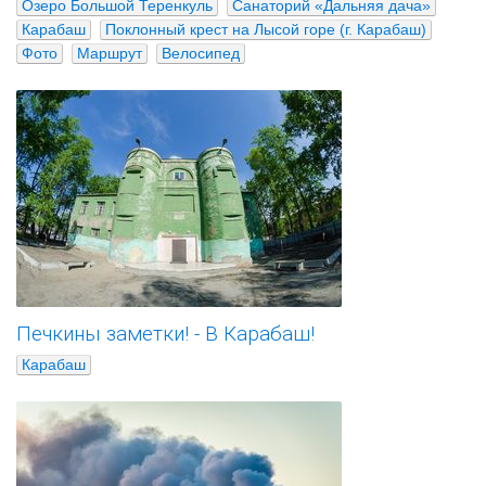
Озеро Большой Теренкуль
Санаторий «Дальняя дача»
Карабаш
Поклонный крест на Лысой горе (г. Карабаш)
Фото
Маршрут
Велосипед
Печкины заметки! - В Карабаш!
Карабаш