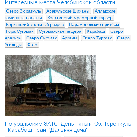
Интересные места Челябинской области
Озеро Зюраткуль
Аракульские Шиханы
Аллакские 
каменные палатки
Коелгинский мраморный карьер
Коркинский угольный разрез
Парамоновские притёсы
Гора Сугомак
Сугомакская пещера
Карабаш
Озеро 
Аракуль
Озеро Сугомак
Аркаим
Озеро Тургояк
Озеро 
Увильды
Фото
По уральским ЗАТО. День пятый. Оз. Теренкуль
- Карабаш - сан. "Дальняя дача"