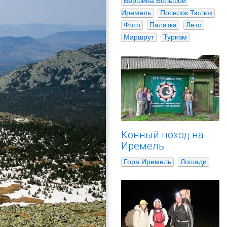
Вершина Большой 
Иремель
Поселок Тюлюк
Фото
Палатка
Лето
Маршрут
Туризм
Конный поход на
Иремель
Гора Иремель
Лошади