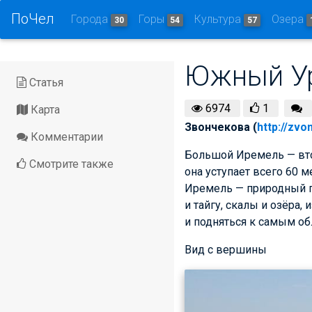
ПоЧел
Города
Горы
Культура
Озера
30
54
57
Южный Ур
Статья
6974
1
Карта
Звончекова (
http://zvo
Комментарии
Большой Иремель — вто
Смотрите также
она уступает всего 60 
Иремель — природный п
и тайгу, скалы и озёра
и подняться к самым об
Вид с вершины