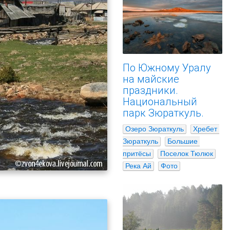
По Южному Уралу
на майские
праздники.
Национальный
парк Зюраткуль.
Озеро Зюраткуль
Хребет 
Зюраткуль
Большие 
притёсы
Поселок Тюлюк
Река Ай
Фото