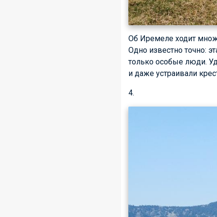
Об Иремеле ходит множе
Одно известно точно: э
только особые люди. Уд
и даже устраивали кре
4.