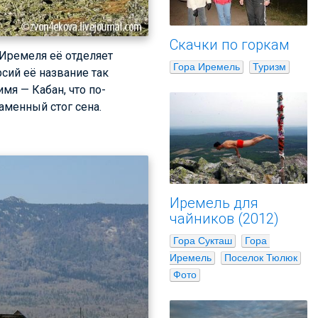
Скачки по горкам
Иремеля её отделяет
Гора Иремель
Туризм
рсий её название так
мя — Кабан, что по-
аменный стог сена.
Иремель для
чайников (2012)
Гора Сукташ
Гора 
Иремель
Поселок Тюлюк
Фото