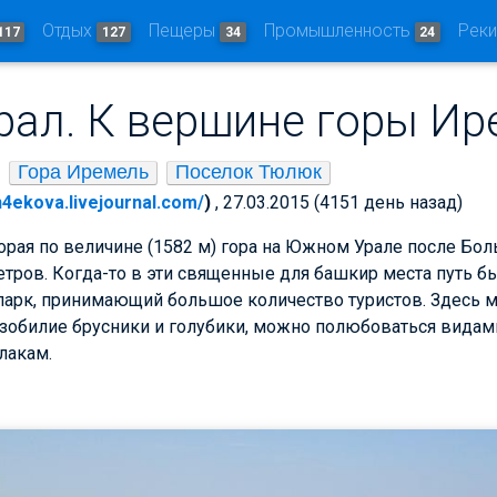
Отдых
Пещеры
Промышленность
Рек
117
127
34
24
ал. К вершине горы Ир
Гора Иремель
Поселок Тюлюк
n4ekova.livejournal.com/
)
, 27.03.2015 (4151 день назад)
рая по величине (1582 м) гора на Южном Урале после Бол
метров. Когда-то в эти священные для башкир места путь б
арк, принимающий большое количество туристов. Здесь м
, изобилие брусники и голубики, можно полюбоваться видам
лакам.