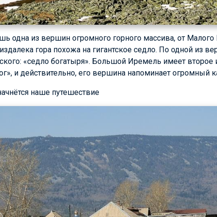
ь одна из вершин огромного горного массива, от Малого 
 издалека гора похожа на гигантское седло. По одной из ве
ского: «седло богатыря». Большой Иремель имеет второе и
ог», и действительно, его вершина напоминает огромный к
начнётся наше путешествие