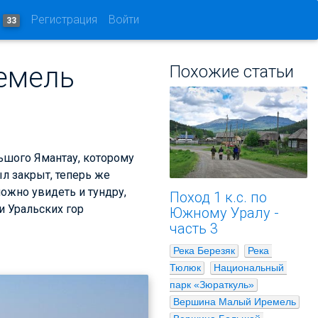
и
Регистрация
Войти
33
емель
Похожие статьи
ьшого Ямантау, которому
ыл закрыт, теперь же
ожно увидеть и тундру,
Поход 1 к.с. по
и Уральских гор
Южному Уралу -
часть 3
Река Березяк
Река 
Тюлюк
Национальный 
парк «Зюраткуль»
Вершина Малый Иремель