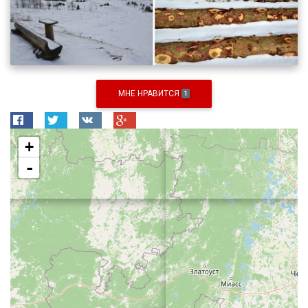
МНЕ НРАВИТСЯ
1
+
-