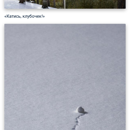
«Катись, клубочек!»