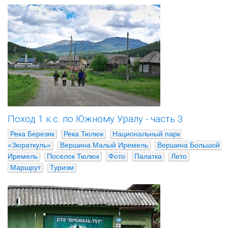
Поход 1 к.с. по Южному Уралу - часть 3
Река Березяк
Река Тюлюк
Национальный парк 
«Зюраткуль»
Вершина Малый Иремель
Вершина Большой 
Иремель
Поселок Тюлюк
Фото
Палатка
Лето
Маршрут
Туризм