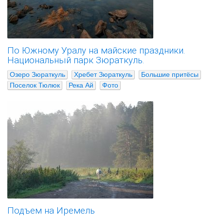
По Южному Уралу на майские праздники.
Национальный парк Зюраткуль.
Озеро Зюраткуль
Хребет Зюраткуль
Большие притёсы
Поселок Тюлюк
Река Ай
Фото
Подъем на Иремель