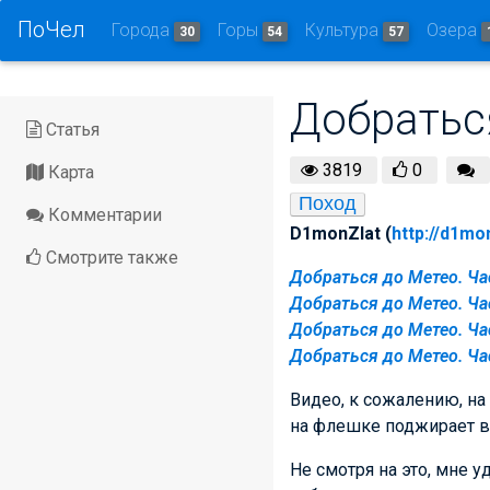
ПоЧел
Города
Горы
Культура
Озера
30
54
57
Добраться
Статья
3819
0
Карта
Поход
Комментарии
D1monZlat (
http://d1mo
Смотрите также
Добраться до Метео. Час
Добраться до Метео. Час
Добраться до Метео. Час
Добраться до Метео. Ча
Видео, к сожалению, на
на флешке поджирает в
Не смотря на это, мне 