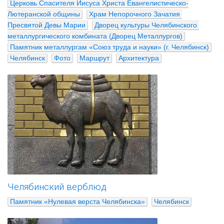
Церковь Спасителя Иисуса Христа Евангелистическо-
Лютеранской общины
Храм Непорочного Зачатия 
Пресвятой Девы Марии
Дворец культуры Челябинского 
металлургического комбината (Дворец Металлургов)
Памятник металлургам «Союз труда и науки» (г. Челябинск)
Челябинск
Фото
Маршрут
Архитектура
Челябинский верблюд
Памятник «Нулевая верста Челябинска»
Челябинск