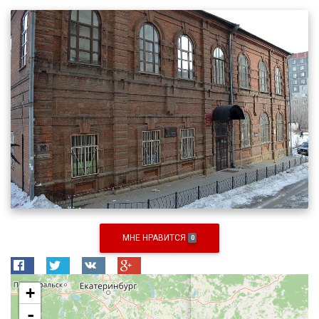
МНЕ НРАВИТСЯ
0
+
-