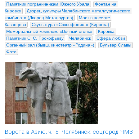
Памятник пограничникам Южного Урала
Фонтан на 
Кировке
Дворец культуры Челябинского металлургического 
комбината (Дворец Металлургов)
Мост в поселке 
Казанцево
Скульптура «Саксофонист» (Кировка)
Мемориальный комплекс «Вечный огонь»
Кировка
Памятник С. С. Прокофьеву
Челябинск
Сфера любви
Органный зал (бывш. кинотеатр «Родина»)
Бульвар Славы
Фото
Ворота в Азию, ч.18. Челябинск: соцгород ЧМЗ