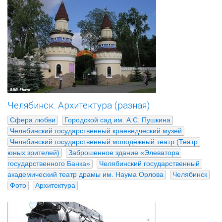
Челябинск. Архитектура (разная)
Сфера любви
Городской сад им. А.С. Пушкина
Челябинский государственный краеведческий музей
Челябинский государственный молодёжный театр (Театр 
юных зрителей)
Заброшенное здание «Элеватора 
государственного Банка»
Челябинский государственный 
академический театр драмы им. Наума Орлова
Челябинск
Фото
Архитектура