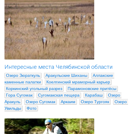
Интересные места Челябинской области
Озеро Зюраткуль
Аракульские Шиханы
Аллакские 
каменные палатки
Коелгинский мраморный карьер
Коркинский угольный разрез
Парамоновские притёсы
Гора Сугомак
Сугомакская пещера
Карабаш
Озеро 
Аракуль
Озеро Сугомак
Аркаим
Озеро Тургояк
Озеро 
Увильды
Фото