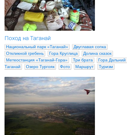
Поход на Таганай
Национальный парк «Таганай»
Двуглавая сопка
Откликной гребень
Гора Круглица
Долина сказок
Метеостанция «Таганай-Гора»
Три брата
Гора Дальний 
Таганай
Озеро Тургояк
Фото
Маршрут
Туризм