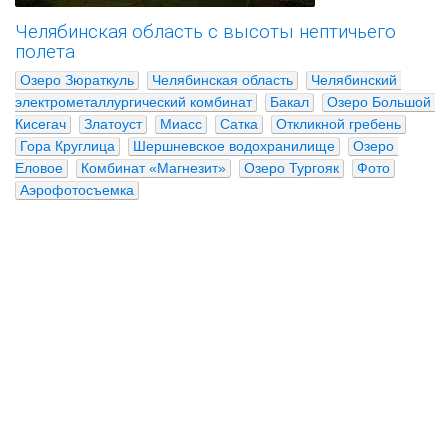
Челябинская область с высоты нептичьего
полета
Озеро Зюраткуль
Челябинская область
Челябинский 
электрометаллургический комбинат
Бакал
Озеро Большой 
Кисегач
Златоуст
Миасс
Сатка
Откликной гребень
Гора Круглица
Шершневское водохранилище
Озеро 
Еловое
Комбинат «Магнезит»
Озеро Тургояк
Фото
Аэрофотосъемка