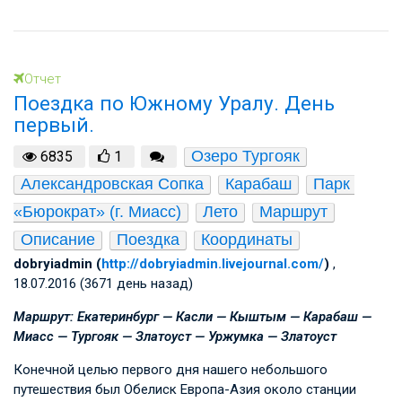
Отчет
Поездка по Южному Уралу. День
первый.
Озеро Тургояк
6835
1
Александровская Сопка
Карабаш
Парк 
«Бюрократ» (г. Миасс)
Лето
Маршрут
Описание
Поездка
Координаты
dobryiadmin (
http://dobryiadmin.livejournal.com/
)
,
18.07.2016 (3671 день назад)
Маршрут: Екатеринбург — Касли — Кыштым — Карабаш —
Миасс — Тургояк — Златоуст — Уржумка — Златоуст
Конечной целью первого дня нашего небольшого
путешествия был Обелиск Европа-Азия около станции