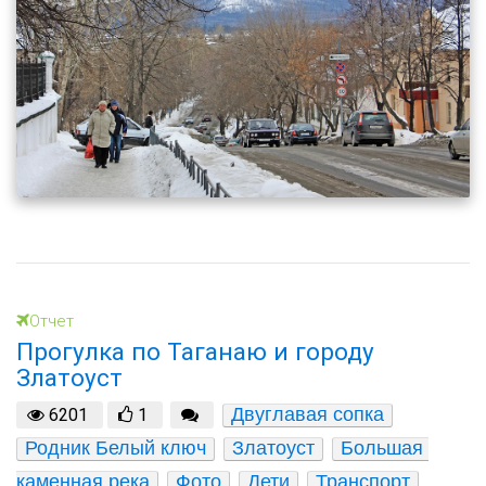
Отчет
Прогулка по Таганаю и городу
Златоуст
Двуглавая сопка
6201
1
Родник Белый ключ
Златоуст
Большая 
каменная река
Фото
Дети
Транспорт