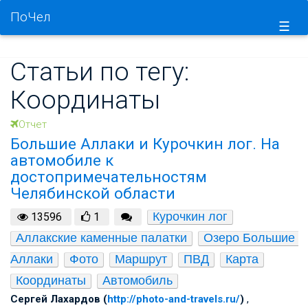
ПоЧел
☰
Статьи по тегу:
Координаты
Отчет
Большие Аллаки и Курочкин лог. На
автомобиле к
достопримечательностям
Челябинской области
Курочкин лог
13596
1
Аллакские каменные палатки
Озеро Большие 
Аллаки
Фото
Маршрут
ПВД
Карта
Координаты
Автомобиль
Сергей Лахардов (
http://photo-and-travels.ru/
)
,