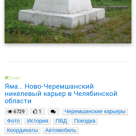
Отчет
Яма… Ново-Черемшанский
никелевый карьер в Челябинской
области
Черемшанские карьеры
6729
1
Фото
История
ПВД
Поездка
Координаты
Автомобиль