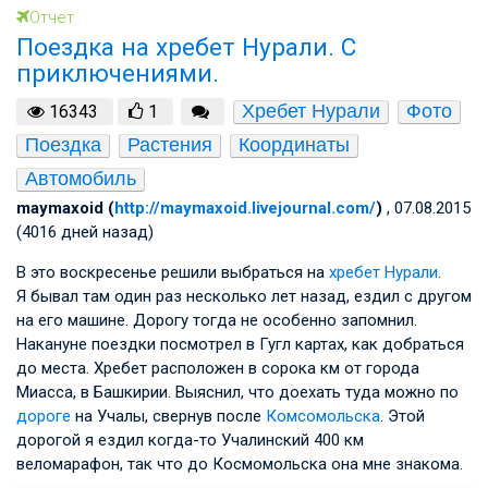
Отчет
Поездка на хребет Нурали. С
приключениями.
Хребет Нурали
Фото
16343
1
Поездка
Растения
Координаты
Автомобиль
maymaxoid (
http://maymaxoid.livejournal.com/
)
, 07.08.2015
(4016 дней назад)
В это воскресенье решили выбраться на
хребет Нурали
.
Я бывал там один раз несколько лет назад, ездил с другом
на его машине. Дорогу тогда не особенно запомнил.
Накануне поездки посмотрел в Гугл картах, как добраться
до места. Хребет расположен в сорока км от города
Миасса, в Башкирии. Выяснил, что доехать туда можно по
дороге
на Учалы, свернув после
Комсомольска
. Этой
дорогой я ездил когда-то Учалинский 400 км
веломарафон, так что до Космомольска она мне знакома.