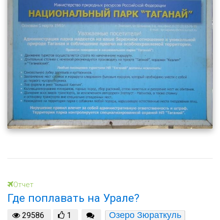
Отчет
Где поплавать на Урале?
Озеро Зюраткуль
29586
1