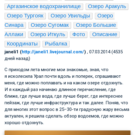
Аргазинское водохранилище
Озеро Аракуль
Озеро Тургояк
Озеро Увильды
Озеро 
Синара
Озеро Сугомак
Озеро Большие 
Аллаки
Озеро Иткуль
Фото
Описание
Координаты
Рыбалка
janeli1 (
http://janeli1.livejournal.com/
)
, 07.03.2014 (4535
дней назад)
С приходом лета многие мои знакомые, зная, что
я исколесила Урал почти вдоль и поперек, спрашивают
меня, где можно поплавать и на каком озере отдохнуть.
И я каждый раз начинаю длинное перечисление, где
ближе, где лучше вода, где лучше берег, где интереснее
пейзаж, где лучше инфраструктура и так далее. Поняв, что
для многих этот вопрос в 25−30-ти градусную жару весьма
актуален, я решила сделать обзор водоемов, где можно
хорошо отдохнуть.