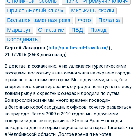
Откликной гребень
Приют «Гремучий ключ»
Приют «Белый ключ»
Митькины скалы
Большая каменная река
Фото
Палатка
Маршрут
Описание
ПВД
Поход
Координаты
Сергей Лахардов (
http://photo-and-travels.ru/
)
,
21.07.2016 (3668 дней назад)
В детстве, к сожалению, я не увлекался туристическими
походами, поскольку наша семья жила на окраине города,
в районе с частным сектором. Мы с друзьями, и так, без
спортивного ориентирования, с утра до ночи гуляли в лесу,
ловили рыбу в окрестных озерах и бродили по лугам.
Во взрослой жизни мы много времени проводим
в бетонных коробках душных офисов, хочется развеяться
на природе. Летом 2009 и 2010 годов мы с друзьями
совершили две экспедиции на Южный Урал — походы
выходного дня по горам национального парка Таганай, что
в Челябинской области. Долгое время я не хотел