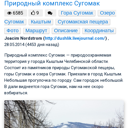
Природный комплекс Сугомак
Гора Сугомак
Озеро 
6585
9
Сугомак
Кыштым
Сугомакская пещера
Фото
Маршрут
Описание
Координаты
Joacim Nordstrom (
http://dushlik.livejournal.com/
)
,
28.05.2014 (4453 дня назад)
Природный комплекс Сугомак — природоохраняемая
территория у города Кыштым Челябинской области.
Состоит из памятников природы Сугомакской пещеры,
горы Сугомак и озера Сугомак. Приехали в город Кыштым.
Небольшая прогулочка по городу. Сам городок небольшой.
В дали виднеется гора Сугомак, нам на нее скоро
взбираться.