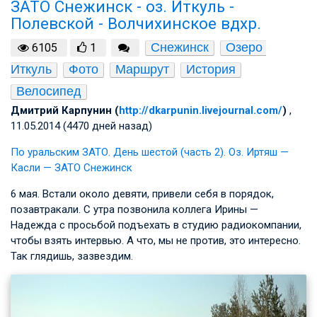
ЗАТО Снежинск - оз. Иткуль -
Полевской - Волчихинское вдхр.
Снежинск
Озеро 
6105
1
Иткуль
Фото
Маршрут
История
Велосипед
Дмитрий Карпунин (
http://dkarpunin.livejournal.com/
)
,
11.05.2014 (4470 дней назад)
По уральским ЗАТО. День шестой (часть 2). Оз. Иртяш —
Касли — ЗАТО Снежинск
6 мая. Встали около девяти, привели себя в порядок,
позавтракали. С утра позвонила коллега Ирины —
Надежда с просьбой подъехать в студию радиокомпании,
чтобы взять интервью. А что, мы не против, это интересно.
Так глядишь, зазвездим.