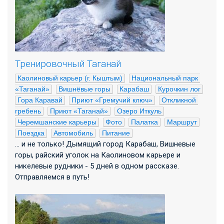
Тренировочный Таганай
Каолиновый карьер (г. Кыштым)
Национальный парк 
«Таганай»
Вишнёвые горы
Карабаш
Курочкин лог
Гора Каравай
Приют «Гремучий ключ»
Откликной 
гребень
Приют «Таганай»
Озеро Иткуль
Черемшанские карьеры
Фото
Палатка
Маршрут
Поездка
Автомобиль
Питание
... и не только! Дымящий город Карабаш, Вишневые
горы, райский уголок на Каолиновом карьере и
никелевые рудники - 5 дней в одном рассказе.
Отправляемся в путь!