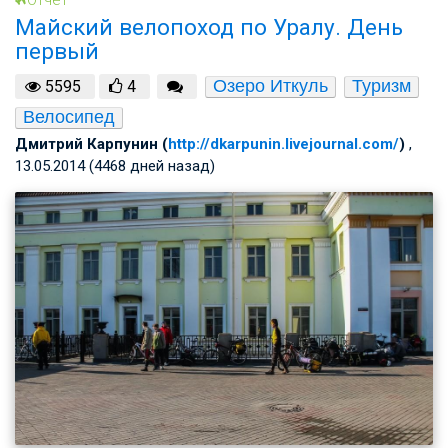
Майский велопоход по Уралу. День
первый
Озеро Иткуль
Туризм
5595
4
Велосипед
Дмитрий Карпунин (
http://dkarpunin.livejournal.com/
)
,
13.05.2014 (4468 дней назад)