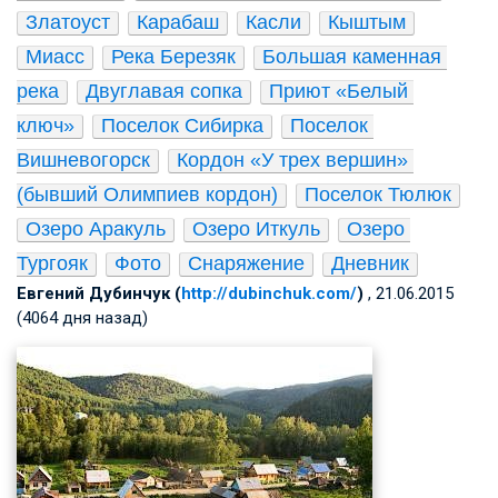
Златоуст
Карабаш
Касли
Кыштым
Миасс
Река Березяк
Большая каменная 
река
Двуглавая сопка
Приют «Белый 
ключ»
Поселок Сибирка
Поселок 
Вишневогорск
Кордон «У трех вершин» 
(бывший Олимпиев кордон)
Поселок Тюлюк
Озеро Аракуль
Озеро Иткуль
Озеро 
Тургояк
Фото
Снаряжение
Дневник
Евгений Дубинчук (
http://dubinchuk.com/
)
, 21.06.2015
(4064 дня назад)