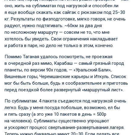
оно, жить на сублиматах под нагрузкой и способен ли
я еще вообще скакать как сайгак с рюкзаком под 25−30
кг. Результаты по физподготовке, мягко говоря, не очень
радуют, нужно подтягивать. ~60км за два дня
по несложному маршруту — совсем не то, что мне
хотелось бы увидеть. Свои ограничения накладывает
и работа в паре, но дело не только в этом, конечно.
Помимо Таганая удалось посмотреть, не проезжая
в очередной раз мимо, Карабаш — самый грязный город
планеты, по версии 90х годов, — «Уральский Бали»,
Вишневые горы, Черемшанские карьеры и Иткуль. Список
мог бы быть больше, будь я сообразительнее и приготовь
перед поездкой более развернутый «маршрутный лист».
По сублиматам. 4 пакета съедаются под нагрузкой очень
легко. Будь у меня посуда побольше, возможно, ел бы
и пять сразу (а это уже 10 пакетов в день = 500р
на человека). Сублиматы существенно упрощают
и ускоряют процесс свертывания-развертывания лагеря.
Теперь нужно буквально минут 20−30. Если делать все