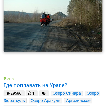
Отчет
Где поплавать на Урале?
Озеро Синара
Озеро 
29586
1
Зюраткуль
Озеро Аракуль
Аргазинское 