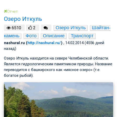
Отчет
Озеро Иткуль
Озеро Иткуль
Шайтан-
6510
2
камень
Фото
Описание
Транспорт
nashural.ru (
http://nashural.ru/
)
, 14.02.2014 (4556 дней
назад)
Озеро Иткуль находится на севере Челябинской области.
Является гидрологическим памятником природы. Название
переводится с башкирского как «мясное озеро» (т.е.
богатое рыбой).