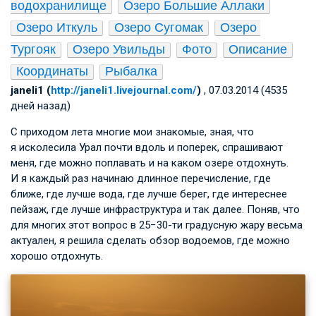
водохранилище
Озеро Большие Аллаки
Озеро Иткуль
Озеро Сугомак
Озеро 
Тургояк
Озеро Увильды
Фото
Описание
Координаты
Рыбалка
janeli1 (
http://janeli1.livejournal.com/
)
, 07.03.2014 (4535
дней назад)
С приходом лета многие мои знакомые, зная, что
я исколесила Урал почти вдоль и поперек, спрашивают
меня, где можно поплавать и на каком озере отдохнуть.
И я каждый раз начинаю длинное перечисление, где
ближе, где лучше вода, где лучше берег, где интереснее
пейзаж, где лучше инфраструктура и так далее. Поняв, что
для многих этот вопрос в 25−30-ти градусную жару весьма
актуален, я решила сделать обзор водоемов, где можно
хорошо отдохнуть.