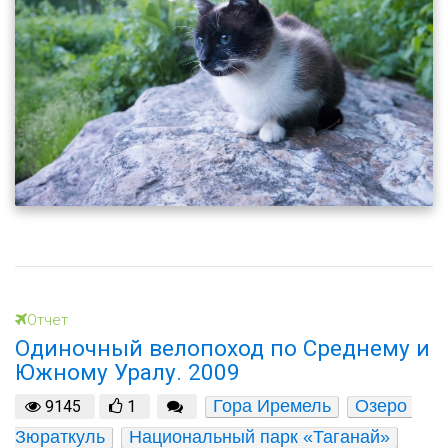
Отчет
Одиночный велопоход по Среднему и
Южному Уралу. 2009
Гора Иремель
Озеро 
9145
1
Зюраткуль
Национальный парк «Таганай»