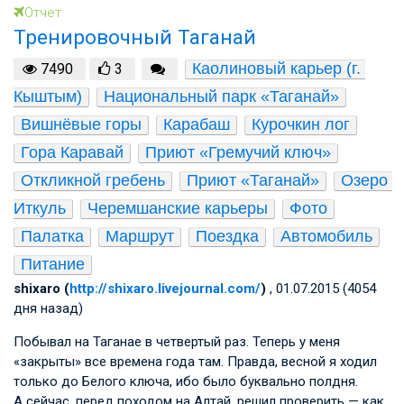
Отчет
Тренировочный Таганай
Каолиновый карьер (г. 
7490
3
Кыштым)
Национальный парк «Таганай»
Вишнёвые горы
Карабаш
Курочкин лог
Гора Каравай
Приют «Гремучий ключ»
Откликной гребень
Приют «Таганай»
Озеро 
Иткуль
Черемшанские карьеры
Фото
Палатка
Маршрут
Поездка
Автомобиль
Питание
shixaro (
http://shixaro.livejournal.com/
)
, 01.07.2015 (4054
дня назад)
Побывал на Таганае в четвертый раз. Теперь у меня
«закрыты» все времена года там. Правда, весной я ходил
только до Белого ключа, ибо было буквально полдня.
А сейчас, перед походом на Алтай, решил проверить — как