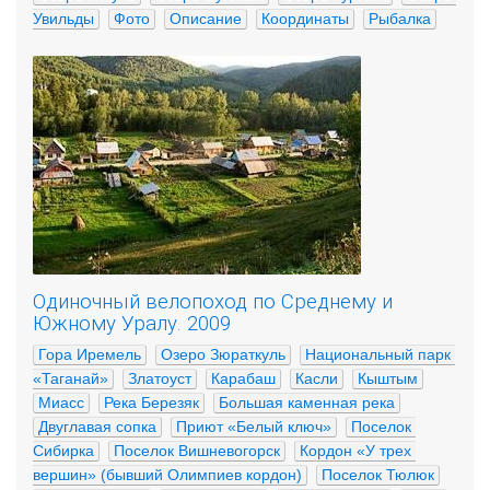
Увильды
Фото
Описание
Координаты
Рыбалка
Одиночный велопоход по Среднему и
Южному Уралу. 2009
Гора Иремель
Озеро Зюраткуль
Национальный парк 
«Таганай»
Златоуст
Карабаш
Касли
Кыштым
Миасс
Река Березяк
Большая каменная река
Двуглавая сопка
Приют «Белый ключ»
Поселок 
Сибирка
Поселок Вишневогорск
Кордон «У трех 
вершин» (бывший Олимпиев кордон)
Поселок Тюлюк