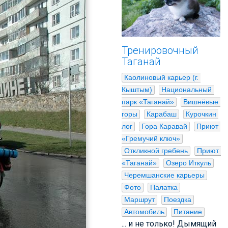
Тренировочный
Таганай
Каолиновый карьер (г. 
Кыштым)
Национальный 
парк «Таганай»
Вишнёвые 
горы
Карабаш
Курочкин 
лог
Гора Каравай
Приют 
«Гремучий ключ»
Откликной гребень
Приют 
«Таганай»
Озеро Иткуль
Черемшанские карьеры
Фото
Палатка
Маршрут
Поездка
Автомобиль
Питание
... и не только! Дымящий