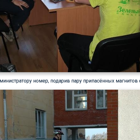
министратору номер, подарив пару припасённых магнитов 