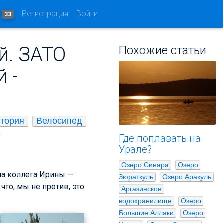
и
Регистрация
Войти
33
й. ЗАТО
Похожие статьи
 -
тория
Велосипед
)
Где поплавать на
Урале?
Озеро Синара
Озеро 
ила коллега Ирины —
Зюраткуль
Озеро Аракуль
то, мы не против, это
Аргазинское 
водохранилище
Озеро 
Большие Аллаки
Озеро 