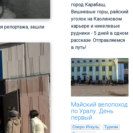
город Карабаш,
Вишневые горы, райский
уголок на Каолиновом
карьере и никелевые
я репортажа, зашли
рудники - 5 дней в одном
рассказе. Отправляемся
в путь!
Майский велопоход
по Уралу. День
первый
Озеро Иткуль
Туризм