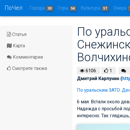
ПоЧел
Города
Горы
Культура
Озера
30
54
57
По ураль
Статья
Снежинск 
Карта
Волчихин
Комментарии
Смотрите также
6106
1
Дмитрий Карпунин (
htt
По уральским ЗАТО. Ден
6 мая. Встали около дев
Надежда с просьбой под
интересно. Так глядишь