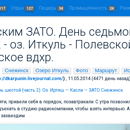
Отдых
Пещеры
Промышленность
Рек
117
127
34
24
ским ЗАТО. День седьмо
- оз. Иткуль - Полевской
ское вдхр.
Снежинск
Озеро Иткуль
Фото
Маршрут
Ис
p://dkarpunin.livejournal.com/
)
, 11.05.2014 (4471 день назад
ь шестой (часть 2). Оз. Иртяш — Касли — ЗАТО Снежинск
яти, привели себя в порядок, позавтракали. С утра позвон
ъехать в студию радиокомпании, чтобы взять интервью. А ч
, зазвездим.