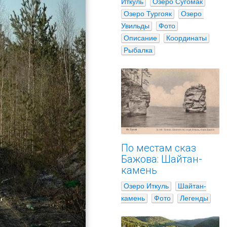
Иткуль
Озеро Сугомак
Озеро Тургояк
Озеро 
Увильды
Фото
Описание
Координаты
Рыбалка
По местам сказ
Бажова: Шайтан-
камень
Озеро Иткуль
Шайтан-
камень
Фото
Легенды