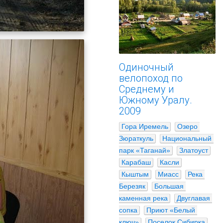
Одиночный
велопоход по
Среднему и
Южному Уралу.
2009
Гора Иремель
Озеро 
Зюраткуль
Национальный 
парк «Таганай»
Златоуст
Карабаш
Касли
Кыштым
Миасс
Река 
Березяк
Большая 
каменная река
Двуглавая 
сопка
Приют «Белый 
ключ»
Поселок Сибирка