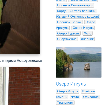
Поселок Вишневогорск
Кордон «У трех вершин» 
(бывший Олимпиев кордон)
Поселок Тюлюк
Озеро 
Аракуль
Озеро Иткуль
Озеро Тургояк
Фото
Снаряжение
Дневник
с видами Новоуральска.
Озеро Иткуль
Озеро Иткуль
Шайтан-
камень
Фото
Описание
Транспорт