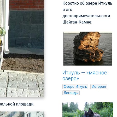
Коротко об озере Иткуль
и его
достопримечательности
Шайтан-Камне.
Иткуль — «мясное
озеро»
Озеро Иткуль
История
Легенды
тральной площади.